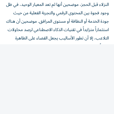
وجود فجوة بين المحتوى الرقمي والتجربة الفعلية من حيث
جودة الخدمة أو النظافة أو مستوى المرافق. موضحين أن هناك
استثماراً متزايداً في تقنيات الذكاء الاصطناعي لرصد محاولات
التلاعب، إلا أن تطور الأساليب يجعل القضاء على الظاهرة
صعباً، في وقت تتخذ فيه منصّات وفنادق إجراءات تشمل
حذف المراجعات المخالفة وإيقاف الحسابات.
عامل مهم في القرار
أكد هيثم الحاج علي المدير التنفيذي لمجموعة دبي لينك للسفر
والسياحة أن التقييمات الرقمية أصبحت عاملاً مهماً في قرارات
المسافرين، وأوضح أن نحو 80% من المسافرين يطلعون على
تقييمات الفنادق قبل الحجز، وأن أبرز أسباب عدم تطابق
التوقعات مع الواقع تتمثل في اختلاف الصور عن التجربة