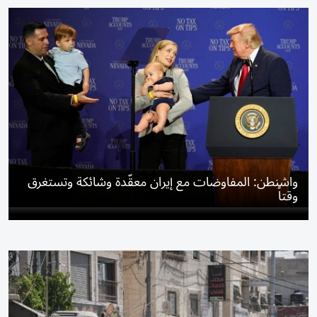
واشنطن: المفاوضات مع إيران معقّدة وشائكة وتستغرق
وقتاً