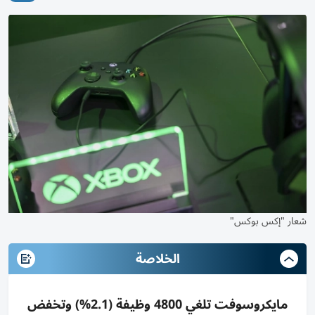
شعار "إكس بوكس"
الخلاصة
مايكروسوفت تلغي 4800 وظيفة (2.1%) وتخفض