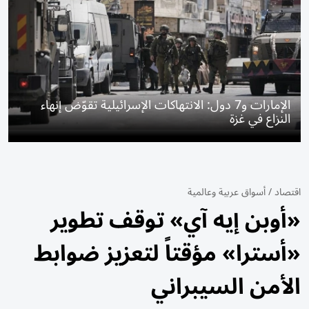
الإمارات و7 دول: الانتهاكات الإسرائيلية تقوّض إنهاء
النزاع في غزة
اقتصاد
/
أسواق عربية وعالمية
«أوبن إيه آي» توقف تطوير
«أسترا» مؤقتاً لتعزيز ضوابط
الأمن السيبراني