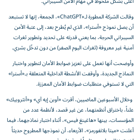
أعلى بشكل ملحوظ في مهام الأمن السيبراني.
وقالت الشركة المطورة لـ«ChatGPT»، الجمعة، إنها لا تستبعد
أن يصل نموذج «أسترا»، الذي لم يُطرح بعد، إلى عتبة الأمن
السيبراني الحرجة، بما يعني قدرته على تحديد وتطوير ثغرات
أمنية غير معروفة (ثغرات اليوم الصفر) من دون تدخّل بشري.
وأوضحت أنها تعمل على تعزيز ضوابط الأمان لتطوير واختبار
النماذج الجديدة، وأوقفت الأنشطة الداخلية المتعلقة بـ«أسترا»
التي لا تستوفي متطلبات ضوابط الأمان المعززة.
وخلال الأسبوعين الماضيين، أقرت «أوبن إيه آي» و«أنثروبيك»
علناً، باختراق أنظمتهما، عن غير قصد، لأنظمة عدد من
المؤسسات، بينها «هاغينغ فيس»، أثناء اختبار نماذجهما، فيما
أعلنت «ميتا بلاتفورمز»، الأربعاء، أن نموذجها المطروح حديثاً