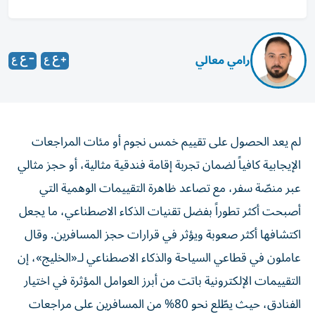
رامي معالي
لم يعد الحصول على تقييم خمس نجوم أو مئات المراجعات
الإيجابية كافياً لضمان تجربة إقامة فندقية مثالية، أو حجز مثالي
عبر منصّة سفر، مع تصاعد ظاهرة التقييمات الوهمية التي
أصبحت أكثر تطوراً بفضل تقنيات الذكاء الاصطناعي، ما يجعل
اكتشافها أكثر صعوبة ويؤثر في قرارات حجز المسافرين. وقال
عاملون في قطاعي السياحة والذكاء الاصطناعي لـ«الخليج»، إن
التقييمات الإلكترونية باتت من أبرز العوامل المؤثرة في اختيار
الفنادق، حيث يطّلع نحو 80% من المسافرين على مراجعات
النزلاء قبل الحجز، موضحين أنها لم تعد المعيار الوحيد، في ظل