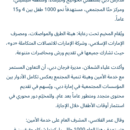
مدارس دبي بمنطقتي الخوانيج والبرشاء، ومنطقة الليسيلي،
ومركز حتّا المجتمعي، مستهدفاً نحو 1000 طفل بين 4 و15
عاماً.
ويُقام المخيم تحت رعاية: هيئة الطرق والمواصلات، ومصرف
الإمارات الإسلامي، وشركة الإمارات للاتصالات المتكاملة «دو»،
حيث تشارك جميعها في تقديم ورش ومحاضرات متنوعة.
وأكدت علياء الشملان، مديرة فرجان دبي، أن التعاون المستمر
مع خدمة الأمين وهيئة تنمية المجتمع يعكس تكامل الأدوار بين
المؤسسات المجتمعية في إمارة دبي، ويُسهم في تقديم
محتوى متجدد ومتطور عاماً بعد عام. وللمخيّم دور محوري في
استثمار أوقات الأطفال خلال الإجازة.
وقال عمر الفلاسي، المشرف العام على خدمة الأمين:
«نستهدف هذا العام 1000 طالب ليكونوا شركاء حقيقيين في