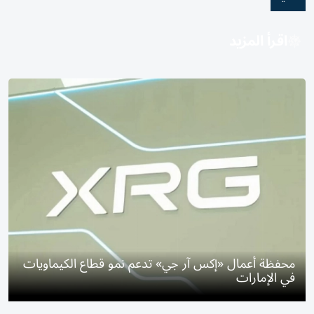
اقرأ المزيد
محفظة أعمال «إكس آر جي» تدعم نمو قطاع الكيماويات
في الإمارات