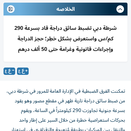
الخلاصه
شرطة دبي تضبط سائق دراجة قاد بسرعة 290
كم/س واستعرض بشكل خطِر؛ حجز الدراجة
وإجراءات قانونية وغرامة حتى 50 ألف درهم
تمكنت الفرق الضبطية في الإدارة العامة للمرور في شرطة دبي،
من ضبط سائق دراجة نارية ظهر في مقطع مصور وهو يقود
بسرعة جنونية تجاوزت 290 كيلومتراً في الساعة، ويقوم
بحركات استعراضية خطرة من خلال السير على إطار واحد
والتنقل بين المركبات بطريقة مُتعرجة «الزقزاق»، في استهتار