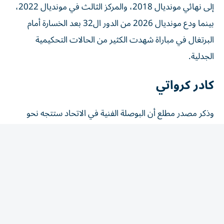
إلى نهائي مونديال 2018، والمركز الثالث في مونديال 2022،
بينما ودع مونديال 2026 من الدور ال32 بعد الخسارة أمام
البرتغال في مباراة شهدت الكثير من الحالات التحكيمية
الجدلية.
كادر كرواتي
وذكر مصدر مطلع أن البوصلة الفنية في الاتحاد ستتجه نحو
المدرسة الكرواتية، حيث سيصل مع زلاتكو، المدير الفني
السابق لفريق الوحدة ومنتخبات إيران والصين وعمان، برانكو
ايفانكوفيتش، ليتولى مسؤولية المنسق والمستشار الفني
للاتحاد.
ويمتلك المدرب برانكو (72 عاماً) خبرة كبيرة على صعيد العمل
في المنتخبات الوطنية، كما يمتلك تجارب عدة في الملاعب