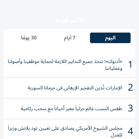
الأكثر قراءة
اليوم
7 أيام
30 يومًا
1
«أدنوك»: نتخذ جميع التدابير اللازمة لحماية موظفينا وأصولنا
وعملياتنا
2
الإمارات تُدين التفجير الإرهابي في جرمانا السورية
3
طقس السبت غائم جزئياً مغبر أحياناً مع سحب ركامية
4
مجلس الشيوخ الأمريكي يصادق على تعيين تود بلانش وزيراً
للعدل