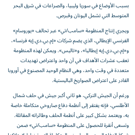
بسبب الأوضاع في سوريا وليبيا، والصراعات ‌في شرق ‌البحر
المتوسط التي تشمل اليونان وقبرص.
ويجري إنتاج المنظومة «سامب/تي» عبر تحالف «يوروسام»
‌الفرنسي الإيطالي، الذي يضم شركات «إم.بي.دي.إيه فرنسا»،
و«إم.بي.دي.إيه إيطاليا»، و«تاليس». ويمكن لهذه المنظومة
تعقب عشرات الأهداف في آن واحد واعتراض تهديدات
متعددة في وقت واحد، وهي النظام الوحيد المصنوع في ‌أوروبا
القادر على اعتراض الصواريخ الباليستية.
ورغم أن ‌الجيش التركي، هو ثاني أكبر جيش في حلف شمال
‌الأطلسي، فإنه يفتقر إلى أنظمة دفاع صاروخي متكاملة خاصة
به، ويعتمد بشكل كبير على أنظمة الحلف وطائراته المقاتلة.
وتسعى أنقرة للحصول على ‌المنظومة «سامب/تي» ضمن