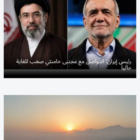
رئيس إيران: التواصل مع مجتبى خامنئي صعب للغاية
حالياً