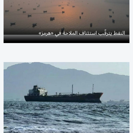
النفط يترقّب استئناف الملاحة في «هرمز»