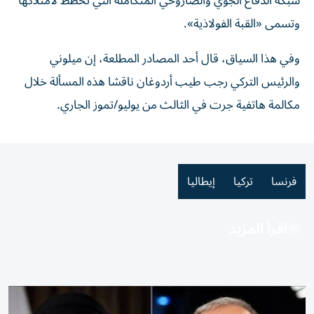
شبكة الدفاع الجوي والصاروخي المتكاملة التي تخطط لامتلاكها
وتسمى «القبة الفولاذية».
وفي هذا السياق، قال أحد المصادر المطلعة، إن ميلوني
والرئيس التركي رجب طيب أردوغان ناقشا هذه المسألة خلال
مكالمة هاتفية جرت في الثالث من يوليو/تموز الجاري.
فرنسا
تركيا
إيطاليا
اقرأ المزيد