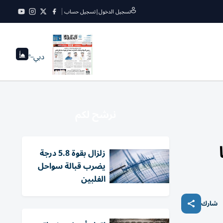
تسجيل الدخول
|
تسجيل حساب
دبي
--°
نرشح لكم
زلزال بقوة 5.8 درجة
يضرب قبالة سواحل
الفلبين
شارك