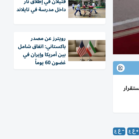
قتيلان في إطلاق نار
داخل مدرسة في تايلاند
‏رويترز عن مصدر
باكستاني: اتفاق شامل
بين أمريكا وإيران في
غضون 60 يوماً
ستقرار