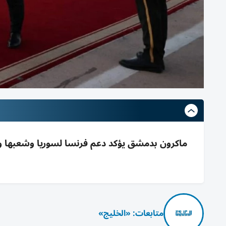
ماكرون بدمشق يؤكد دعم فرنسا لسوريا وشعبها ويدع
متابعات: «الخليج»