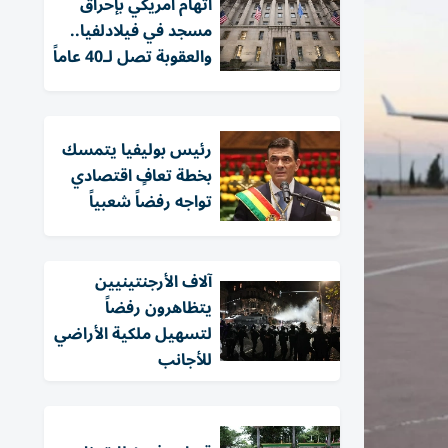
اتهام أمريكي بإحراق
مسجد في فيلادلفيا..
والعقوبة تصل لـ40 عاماً
رئيس بوليفيا يتمسك
بخطة تعافٍ اقتصادي
تواجه رفضاً شعبياً
آلاف الأرجنتينيين
يتظاهرون رفضاً
لتسهيل ملكية الأراضي
للأجانب