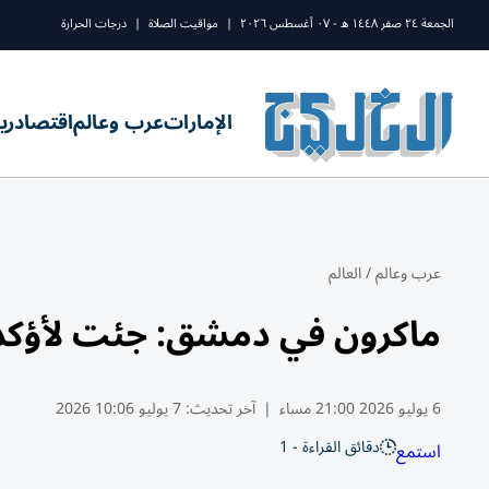
الجمعة ٢٤ صفر ١٤٤٨ ه - ٠٧ أغسطس ٢٠٢٦
|
مواقيت الصلاة
|
درجات الحرارة
الإمارات
عرب وعالم
اقتصاد
ري
عرب وعالم
/
العالم
ماكرون في دمشق: جئت لأؤكد ا
6 يوليو 2026 21:00 مساء
|
آخر تحديث:
7 يوليو 10:06 2026
دقائق القراءة - 1
استمع