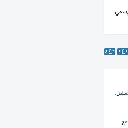
 رسمي
 دمشق.
مع