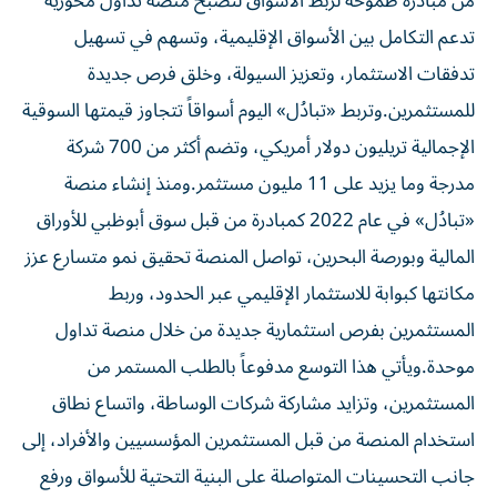
من مبادرة طموحة لربط الأسواق لتصبح منصة تداول محورية
تدعم التكامل بين الأسواق الإقليمية، وتسهم في تسهيل
تدفقات الاستثمار، وتعزيز السيولة، وخلق فرص جديدة
للمستثمرين.وتربط «تبادُل» اليوم أسواقاً تتجاوز قيمتها السوقية
الإجمالية تريليون دولار أمريكي، وتضم أكثر من 700 شركة
مدرجة وما يزيد على 11 مليون مستثمر.ومنذ إنشاء منصة
«تبادُل» في عام 2022 كمبادرة من قبل سوق أبوظبي للأوراق
المالية وبورصة البحرين، تواصل المنصة تحقيق نمو متسارع عزز
مكانتها كبوابة للاستثمار الإقليمي عبر الحدود، وربط
المستثمرين بفرص استثمارية جديدة من خلال منصة تداول
موحدة.ويأتي هذا التوسع مدفوعاً بالطلب المستمر من
المستثمرين، وتزايد مشاركة شركات الوساطة، واتساع نطاق
استخدام المنصة من قبل المستثمرين المؤسسيين والأفراد، إلى
جانب التحسينات المتواصلة على البنية التحتية للأسواق ورفع