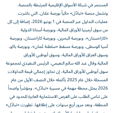
المستمر في شبكة الأسواق الإقليمية المرتبطة بالمنصة.
وتشمل منصة «تبادُل» حالياً بورصة عمّان، التي باشرت
عمليات التداول عبر المنصة في 1 يونيو 2026، إضافة إلى كل
من سوق أرمينيا للأوراق المالية، وبورصة أستانا الدولية
«كازاخستان»، وبورصة البحرين، وبورصة كازاخستان، وبورصة
آسيا الوسطى، وبورصة مسقط «سلطنة عُمان»، وبورصة باكو،
وسوق العراق للأوراق المالية، وسوق أبوظبي للأوراق
المالية.وقال عبد الله سالم النعيمي، الرئيس التنفيذي لمجموعة
سوق أبوظبي للأوراق المالية، إن تجاوز إجمالي قيمة التداولات
المسجلة خلال عام 2025 بأكمله خلال النصف الأول من عام
2026 يمثل محطة مهمة في مسيرة «تبادُل»، ومؤشراً واضحاً
على تنامي الطلب على الفرص الاستثمارية العابرة للحدود في
المنطقة، وبعد مرور أربع سنوات على إطلاقها، تطورت «تبادُل»