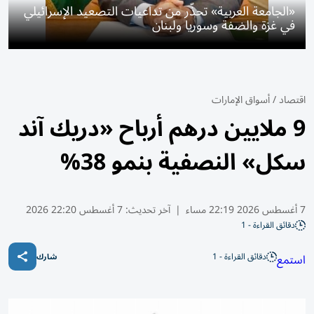
«الجامعة العربية» تحذّر من تداعيات التصعيد الإسرائيلي
في غزة والضفة وسوريا ولبنان
اقتصاد
/
أسواق الإمارات
9 ملايين درهم أرباح «دريك آند
سكل» النصفية بنمو 38%
7 أغسطس 2026 22:19 مساء
|
آخر تحديث:
7 أغسطس 22:20 2026
دقائق القراءة - 1
دقائق القراءة - 1
استمع
شارك