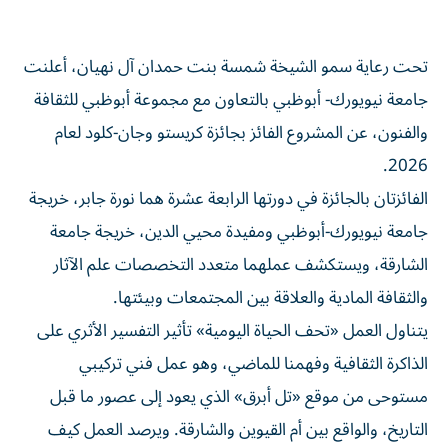
تحت رعاية سمو الشيخة شمسة بنت حمدان آل نهيان، أعلنت
جامعة نيويورك- أبوظبي بالتعاون مع مجموعة أبوظبي للثقافة
والفنون، عن المشروع الفائز بجائزة كريستو وجان-كلود لعام
2026.
الفائزتان بالجائزة في دورتها الرابعة عشرة هما نورة جابر، خريجة
جامعة نيويورك-أبوظبي ومفيدة محيي الدين، خريجة جامعة
الشارقة، ويستكشف عملهما متعدد التخصصات علم الآثار
والثقافة المادية والعلاقة بين المجتمعات وبيئتها.
يتناول العمل «تحف الحياة اليومية» تأثير التفسير الأثري على
الذاكرة الثقافية وفهمنا للماضي، وهو عمل فني تركيبي
مستوحى من موقع «تل أبرق» الذي يعود إلى عصور ما قبل
التاريخ، والواقع بين أم القيوين والشارقة. ويرصد العمل كيف