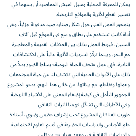
يمكن للمعرفة المحلية وسبل العيش المعاصرة أن يسهما في
تفسير القطع الأثرية والمواقع التاريخية.
يتمحور العمل الفني حول شكل صنارة صيد مدفونة جزئياً، وهي
أداة كانت تستخدم على نطاق واسع في الموقع قبل آلاف
السنين، فيربط العمل بذلك بين العلاقات القديمة والمعاصرة
مع البحر. وبينما تركّز السرديات الأثرية غالباً على الاكتشافات
النادرة، فإن عمل «تحف الحياة اليومية» يسلط الضوء بدلاً من
ذلك على الأدوات العادية التي تكشف لنا عن حياة المجتمعات
وعملها وتفاعلها مع بيئاتها. من خلال هذا النهج، يدعو المشروع
الجمهور للتأمل في كيفية إضفاء المعنى على الأشياء التاريخية
وفي الأطراف التي تشكّل فهمنا للتراث الثقافي.
طورت الفنانتان المشروع تحت إشراف عظمى رضوي، أستاذة
علم الأجناس والدراسات الحضرية في قسم العلوم الاجتماعية
والدراسات الثقافية في معهد «برات»- بروكلين.