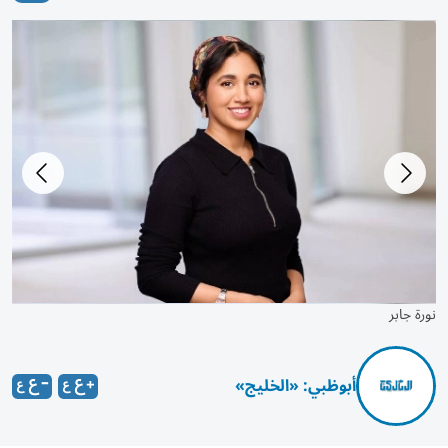
نورة جابر
أبوظبي: «الخليج»