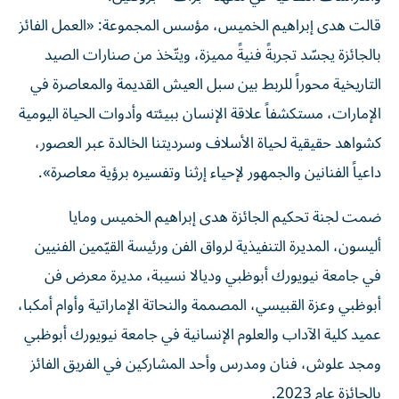
قالت هدى إبراهيم الخميس، مؤسس المجموعة: «العمل الفائز
بالجائزة يجسّد تجربةً فنيةً مميزة، ويتّخذ من صنارات الصيد
التاريخية محوراً للربط بين سبل العيش القديمة والمعاصرة في
الإمارات، مستكشفاً علاقة الإنسان ببيئته وأدوات الحياة اليومية
كشواهد حقيقية لحياة الأسلاف وسرديتنا الخالدة عبر العصور،
داعياً الفنانين والجمهور لإحياء إرثنا وتفسيره برؤية معاصرة».
ضمت لجنة تحكيم الجائزة هدى إبراهيم الخميس ومايا
أليسون، المديرة التنفيذية لرواق الفن ورئيسة القيّمين الفنيين
في جامعة نيويورك أبوظبي وديالا نسيبة، مديرة معرض فن
أبوظبي وعزة القبيسي، المصممة والنحاتة الإماراتية وأوام أمكبا،
عميد كلية الآداب والعلوم الإنسانية في جامعة نيويورك أبوظبي
ومجد علوش، فنان ومدرس وأحد المشاركين في الفريق الفائز
بالجائزة عام 2023.