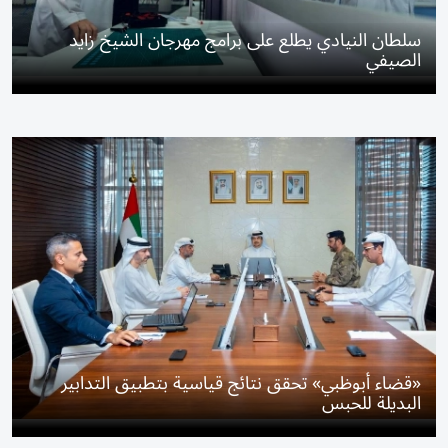
سلطان النيادي يطلع على برامج مهرجان الشيخ زايد
الصيفي
«قضاء أبوظبي» تحقق نتائج قياسية بتطبيق التدابير
البديلة للحبس