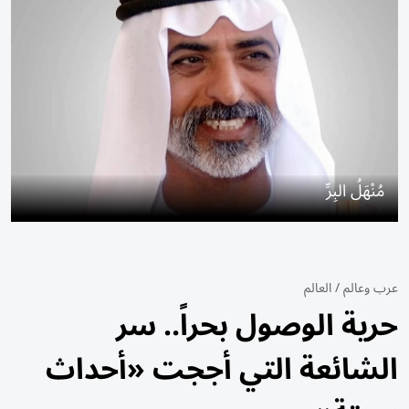
مُنْهَلُ البِرِّ
عرب وعالم
/
العالم
حرية الوصول بحراً.. سر
الشائعة التي أججت «أحداث