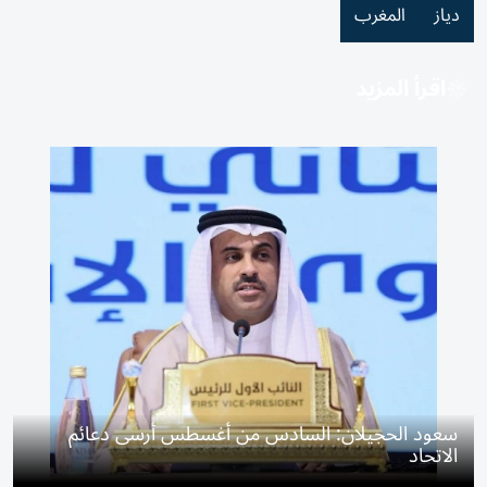
دياز
المغرب
اقرأ المزيد
سعود الحجيلان: السادس من أغسطس أرسى دعائم
الاتحاد