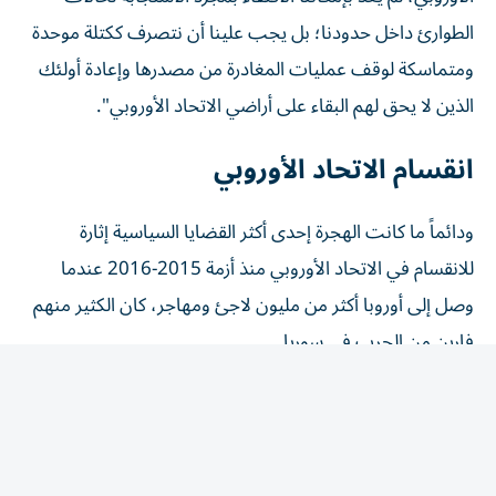
الطوارئ ‌داخل حدودنا؛ بل يجب علينا أن نتصرف ككتلة موحدة
ومتماسكة لوقف عمليات المغادرة من مصدرها وإعادة أولئك
⁠الذين لا يحق لهم البقاء على أراضي الاتحاد الأوروبي".
انقسام الاتحاد الأوروبي
ودائماً ما كانت الهجرة إحدى أكثر القضايا السياسية إثارة
للانقسام في الاتحاد الأوروبي منذ أزمة 2015-2016 عندما
وصل إلى أوروبا أكثر من مليون ‌لاجئ ومهاجر، كان الكثير منهم
فارين من الحرب في سوريا.
وزاد هذا التدفق الدعم للأحزاب المناهضة للهجرة وأحزاب
اليمين المتطرف في مناطق مختلفة من الاتحاد، وأجج
الخلافات القائمة منذ سنوات بشأن الرقابة على الحدود وقواعد
اللجوء وتقاسم ⁠الأعباء.