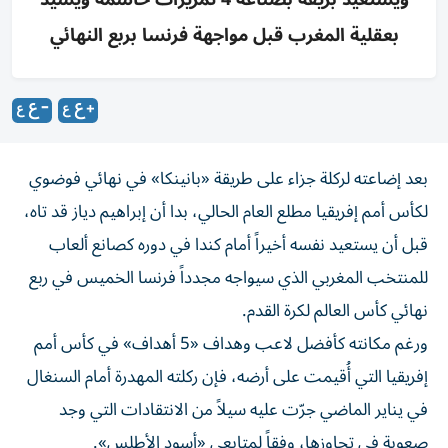
بعقلية المغرب قبل مواجهة فرنسا بربع النهائي
بعد إضاعته لركلة جزاء على طريقة «بانينكا» في نهائي فوضوي
لكأس أمم إفريقيا مطلع العام الحالي، بدا أن إبراهيم دياز قد تاه،
قبل أن يستعيد نفسه أخيراً أمام كندا في دوره كصانع ألعاب
للمنتخب المغربي الذي سيواجه مجدداً فرنسا الخميس في ربع
نهائي كأس العالم لكرة القدم.
ورغم مكانته كأفضل لاعب وهداف «5 أهداف» في كأس أمم
إفريقيا التي أُقيمت على أرضه، فإن ركلته المهدرة أمام السنغال
في يناير الماضي جرّت عليه سيلاً من الانتقادات التي وجد
صعوبة في تجاوزها، وفقاً لمتابعي «أسود الأطلس».