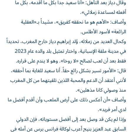
وقال دياز بعد التأهل: «أنا سعيد جداً بكل ما أقدمه، بكل ما
أفعله لمساعدة زملائي».
وأضاف: «الأهم هو ما نحققه كفريق»، مشيداً بـ«العقلية
الرائعة» لأسود الأطلس.
وكحال العديد من زملائه، وُلد إبراهيم دياز خارج المغرب، تحديداً
في مدينة ملقة الإسبانية، واختار تمثيل بلد والده عام 2023
فقط بعد أن لعب لصالح «لا روخا». وهو لا يندم على قراره.
قال: «الأمور تسير بشكل رائع حقاً. أنا سعيد للغاية بما أحققه،
لأنني أعتقد أن الدعم والمحبة اللذين تلقيتهما من كل المغرب
منذ وصولي كانا مذهلين».
وأضاف «أن أعكس ذلك على أرض الملعب وأن أقدم أفضل ما
لدي أمر فريد».
وإذا لم يكن قد وصل بعد إلى أفضل مستوياته، فإن الدولي
السابق عبد العزيز بنيج أعرب لوكالة فرانس برس عن أمله في