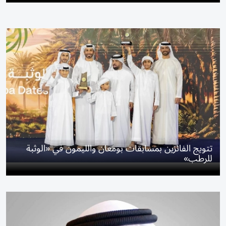
تتويج الفائزين بمسابقات بومعان والليمون في «الوثبة
للرطب»