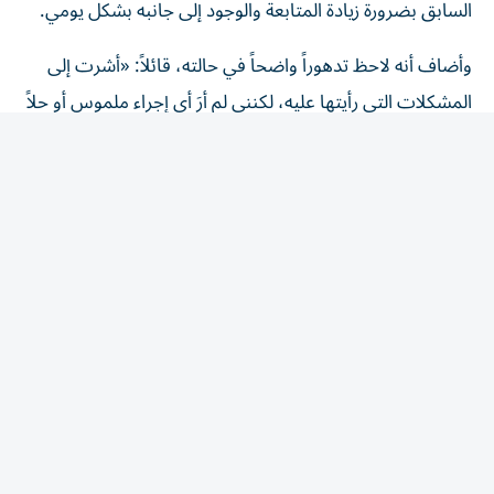
وأضاف أنه لاحظ تدهوراً واضحاً في حالته، قائلاً: «أشرت إلى
المشكلات التي رأيتها عليه، لكنني لم أرَ أي إجراء ملموس أو حلاً
سريعاً».
وتابع متأثراً خلال شهادته: «كان جسده متورماً، وساقاه
متورمتين... أخبرني الأطباء أن أهدأ وأن هذه الأمور ستزول، لكن
ذلك لم يحدث».
كلمات غامضة قبل الرحيل بيوم
واستعاد تافاريل آخر لقاء له مع مارادونا قبل وفاته بيوم واحد،
عندما حاول دعوته لتناول مشروب المتة، إلا أن النجم
الأرجنتيني رفض قائلاً: «لا أريد شيئاً يا تافيتا، انتهى الأمر».