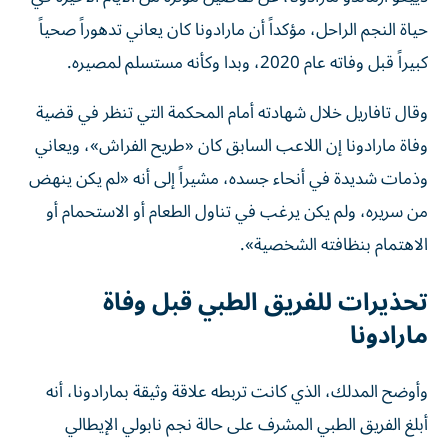
حياة النجم الراحل، مؤكداً أن مارادونا كان يعاني تدهوراً صحياً
كبيراً قبل وفاته عام 2020، وبدا وكأنه مستسلم لمصيره.
وقال تافاريل خلال شهادته أمام المحكمة التي تنظر في قضية
وفاة مارادونا إن اللاعب السابق كان «طريح الفراش»، ويعاني
وذمات شديدة في أنحاء جسده، مشيراً إلى أنه «لم يكن ينهض
من سريره، ولم يكن يرغب في تناول الطعام أو الاستحمام أو
الاهتمام بنظافته الشخصية».
تحذيرات للفريق الطبي قبل وفاة
مارادونا
وأوضح المدلك، الذي كانت تربطه علاقة وثيقة بمارادونا، أنه
أبلغ الفريق الطبي المشرف على حالة نجم نابولي الإيطالي
السابق بضرورة زيادة المتابعة والوجود إلى جانبه بشكل يومي.