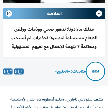
الخلاصه
مدلك مارادونا: تدهور صحي ووذمات ورفض
للطعام مستسلماً لمصيره؛ تحذيرات لم تُستجب
ومحاكمة 7 بتهمة الإهمال مع نفيهم المسؤولية
متابعات: «الخليج»
كشف نيكولاس تافاريل، مدلك أسطورة كرة القدم الأرجنتينية
دييغو أرماندو مارادونا، عن تفاصيل مؤثرة من الأيام الأخيرة في