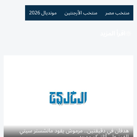
منتخب مصر
منتخب الأرجنتين
مونديال 2026
اقرأ المزيد
هدفان في دقيقتين.. مرموش يقود مانشستر سيتي
للفوز على أتلتيكو مدريد