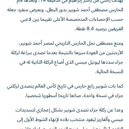
بهدف رأسي من ياسر إبراهيم في الدقيقة 14، وبعدها قام
الحارس مصطفى أحمد شوبير بدور البطل، وبعرض منفرد جعله
حسب الإحصاءات المتخصصة الأعلى تقييما بين لاعبي
الفريقين برصيد 8.4 نقطة.
ومنع مصطفى نجل الحارس التاريخي لمصر أحمد شوبير،
الأرجنتين من العودة سريعا بالنتيجة بعدما تصدى ببراعة لركلة
جزاء سددها ليونيل ميسي الذي أضاع الركلة الثانية له في
النسخة الحالية.
كما بات شوبير رابع حارس في تاريخ كأس العالم يتصدى لركلتي
جزاء في نسخة واحدة، صانعا تاريخا أسطوريا شخصيا.
وعدا عن ركلة جزاء تصدى شوبير بشكل إعجازي لتسديدات
ميسي وألفاريز ليقود منتخب بلاده لإنهاء الشوط الأول إلى