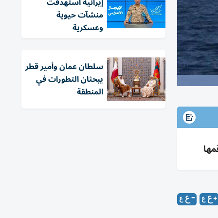
إيرانية استهدفت
منشآت حيوية
وعسكرية
سلطان عمان وأمير قطر
يبحثان التطورات في
المنطقة
مها