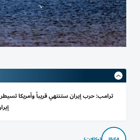
إيرا
(وكالات)