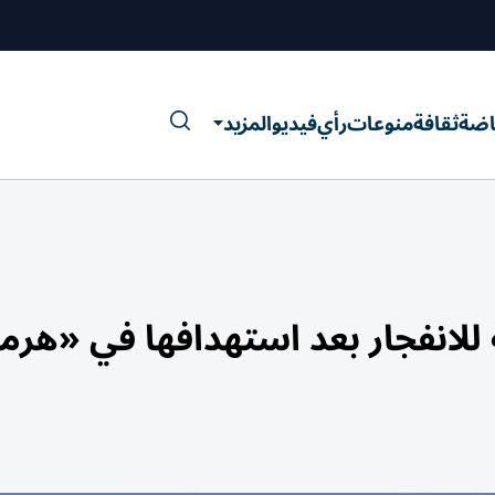
اضة
ثقافة
منوعات
رأي
فيديو
المزيد
 للانفجار بعد استهدافها في «هرم