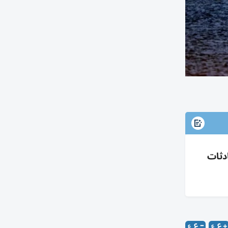
اق تترقب محادثات