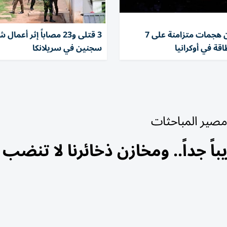
روسيا تشن هجمات متزامنة على 7
3 قتلى و23 مصاباً إثر أع
قة في أوكرانيا
سجنين في سريلانكا
 مصير المباحثات
ً جداً.. ومخازن ذخائرنا لا تنضب