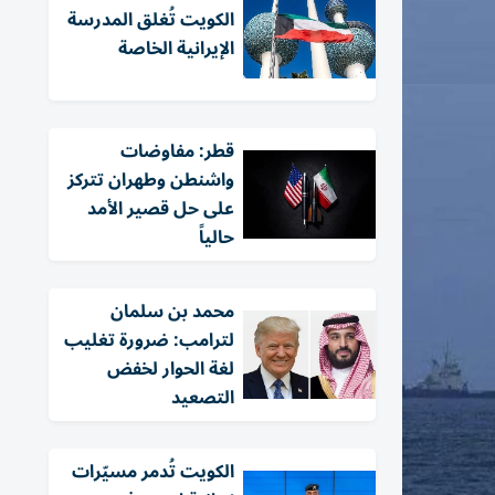
الكويت تُغلق المدرسة
الإيرانية الخاصة
قطر: مفاوضات
واشنطن وطهران تتركز
على حل قصير الأمد
حالياً
محمد بن سلمان
لترامب: ضرورة تغليب
لغة الحوار لخفض
التصعيد
الكويت تُدمر مسيّرات