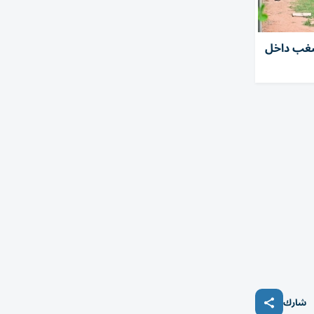
مال شغب داخل
شارك