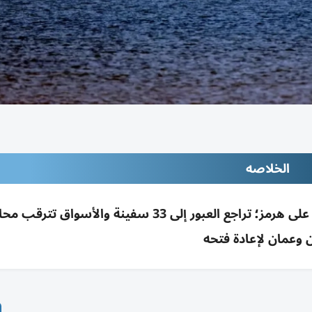
الخلاصه
ترامب: حرب إيران ستنتهي قريباً وأمريكا تسيطر على هرمز؛ تراجع العبور إلى 33 سفينة والأسو
ن وعمان لإعادة فتحه