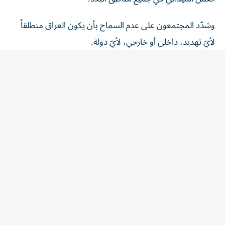
وشدّد المجتمعون على عدم السماح بأن يكون العراق منطلقاً
لأيّ تهديد، داخلي أو خارجي، لأيّ دولة.
وأكد مدير مكتب القائد العام للقوات المسلحة العراقبة أهمية
الجهد الاستخباري والتعامل مع المعلومة بسرعة كبيرة، فضلاً
عن توحيد الخطاب الإعلامي، ومكافحة الشائعات، والالتزام
بالتعليمات، وتعزيز كل ما من شأنه الحفاظ على الأمن
والاستقرار.
وقرر العراق رفع مستوى الجاهزية الأمنية والاستعداد القتالي
للقوات الأمنية والعسكرية بما يتضمن تنفيذ ممارسات تدريبية
وحركة للقطعات، في إطار استمرار ديمومة الجاهزية العالية
لجميع تشكيلات القوات الأمنية وتعزيز قدرتها على أداء
واجباتها، بما يسهم في ترسيخ الأمن والاستقرار وحماية