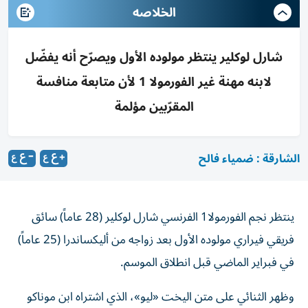
الخلاصه
شارل لوكلير ينتظر مولوده الأول ويصرّح أنه يفضّل
لابنه مهنة غير الفورمولا 1 لأن متابعة منافسة
المقرّبين مؤلمة
الشارقة : ضمياء فالح
ينتظر نجم الفورمولا1 الفرنسي شارل لوكلير (28 عاماً) سائق
فريقي فيراري مولوده الأول بعد زواجه من أليكساندرا (25 عاماً)
في فبراير الماضي قبل انطلاق الموسم.
وظهر الثنائي على متن اليخت «ليو»، الذي اشتراه ابن موناكو