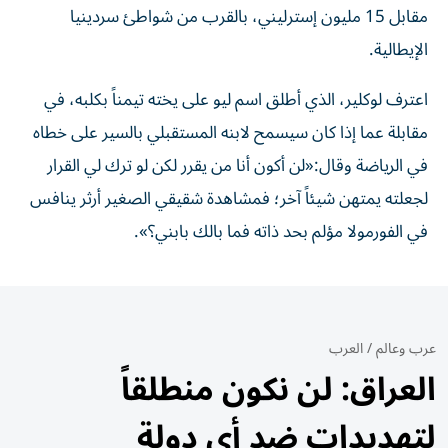
مقابل 15 مليون إسترليني، بالقرب من شواطئ سردينيا
الإيطالية.
اعترف لوكلير، الذي أطلق اسم ليو على يخته تيمناً بكلبه، في
مقابلة عما إذا كان سيسمح لابنه المستقبلي بالسير على خطاه
في الرياضة وقال:«لن أكون أنا من يقرر لكن لو ترك لي القرار
لجعلته يمتهن شيئاً آخر؛ فمشاهدة شقيقي الصغير أرثر ينافس
في الفورمولا مؤلم بحد ذاته فما بالك بابني؟».
عرب وعالم
/
العرب
العراق: لن نكون منطلقاً
لتهديدات ضد أي دولة