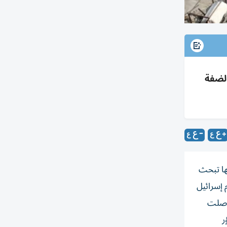
لضفة
ها تبحث
 إسرائيل
واصلت
ر