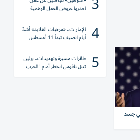
3
«التوطين» للباحثين عن عمل:
احذروا عروض العمل الوهمية
وتحققوا عبر «الباركود»
4
الإمارات.. «مرخيات القلايد» أشدّ
أيام الصيف تبدأ 11 أغسطس
5
طائرات مسيرة وتهديدات.. برلين
تدق ناقوس الخطر أمام "الحرب
الهجينة"
في جسد