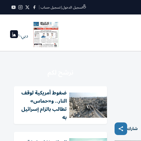
تسجيل الدخول
|
تسجيل حساب
دبي
--°
نرشح لكم
ضغوط أمريكية لوقف
النار.. و«حماس»
تطالب بالزام إسرائيل
به
شارك