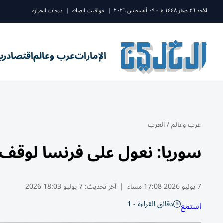
الأحد ٢٦ صفر ١٤٤٨ ه - ٠٩ أغسطس ٢٠٢٦
|
مواقيت الصلاة
|
درجات الحرارة
الإمارات
عرب وعالم
اقتصاد
ري
عرب وعالم
/
العرب
سوريا: نعول على فرنسا لوقف 
7 يوليو 2026 17:08 مساء
|
آخر تحديث:
7 يوليو 18:03 2026
دقائق القراءة - 1
استمع