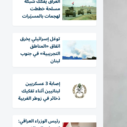
العراق يفكك شبكة
مسلحة خططت
لهجمات بالمسيّرات
توغل إسرائيلي يخرق
اتفاق «المناطق
التجريبية» في جنوب
لبنان
إصابة 3 عسكريين
لبنانيين أثناء تفكيك
ذخائر في زوطر الغربية
رئيس الوزراء العراقي: