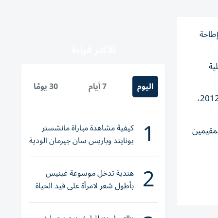
إطاحة
الأكثر قراءة
ية
اليوم
7 أيام
30 يومًا
وأعلن الشرع اتفاقه مع ماكرون على بدء تبادل السفراء في «أقرب وقت ممكن»، بعدما أقفلت السفارة الفرنسية أبوابها منذ العام 2012،
1
كيفية مشاهدة مباراة مانشستر
لمقيمين
يونايتد وباريس سان جيرمان الودية
والقنوات الناقلة
2
هندية تدخل موسوعة غينيس
بأطول شعر لامرأة على قيد الحياة