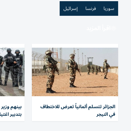
سوريا
فرنسا
إسرائيل
اقرأ المزيد
الجزائر تتسلم ألمانياً تعرض للاختطاف
في النيجر
بتدبير اغتي