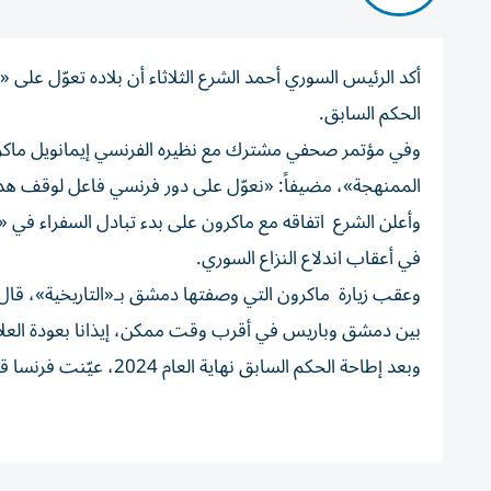
أكد الرئيس السوري أحمد الشرع الثلاثاء أن بلاده تعوّل على
الحكم السابق.
وفي مؤتمر صحفي مشترك مع نظيره الفرنسي إيمانويل ماكرون 
الممنهجة»، مضيفاً: «نعوّل على دور فرنسي فاعل لوقف هذا ا
في أعقاب اندلاع النزاع السوري.
وعقب زيارة ماكرون التي وصفتها دمشق بـ«التاريخية»، قال ا
بين دمشق وباريس في أقرب وقت ممكن، إيذانا بعودة العلاقا
وبعد إطاحة الحكم السابق نهاية العام 2024، عيّنت فرنسا قائماً بالأعمال في دمشق، من دون أن تفتح أبواب سفارتها بعد.