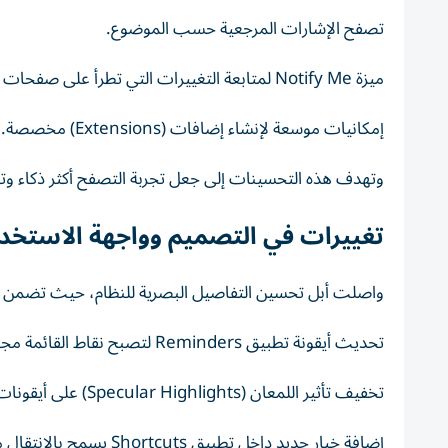
تصفح الإشارات المرجعية حسب الموضوع.
ميزة Notify Me لمتابعة التغييرات التي تطرأ على صفحات الإنترنت.
إمكانيات موسعة لإنشاء إضافات (Extensions) مخصصة.
وتهدف هذه التحسينات إلى جعل تجربة التصفح أكثر ذكاء وتنظ
تغييرات في التصميم وواجهة الاستخدا
واصلت أبل تحسين التفاصيل البصرية للنظام، حيث تضمن ال
تحديث أيقونة تطبيق Reminders لتصبح نقاط القائمة مجوفة وملونة بدلاً من النقاط المصمتة.
تخفيف تأثير اللمعان (Specular Highlights) على أيقونات التطبيقات، ما يمنح الأيقونات الشفافة والملونة مظهراً أكثر نعومة.
إضافة خيار جديد داخل تطبيق Shortcuts يسمح بالانتقال مباشرة إلى شاشة تعديل الإجراءات، وليس فقط عبر الإدخال باللغة الطبيعية.