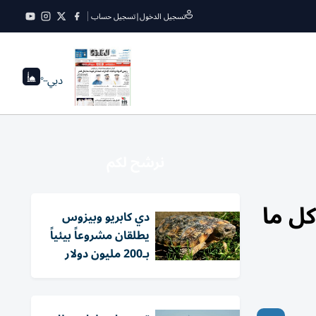
تسجيل الدخول
|
تسجيل حساب
دبي
--°
نرشح لكم
يك كل ما
دي كابريو وبيزوس
يطلقان مشروعاً بيئياً
بـ200 مليون دولار