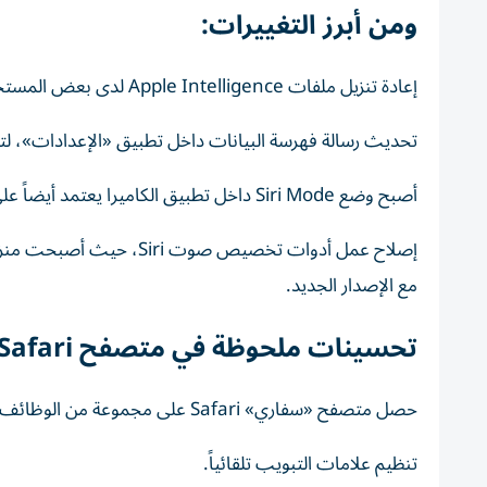
ومن أبرز التغييرات:
إعادة تنزيل ملفات Apple Intelligence لدى بعض المستخدمين بعد التحديث، وهو ما يؤدي مؤقتاً إلى إعادة إعداد مزايا Siri الجديدة.
تحديث رسالة فهرسة البيانات داخل تطبيق «الإعدادات»، لتصبح Optimizing Search and Siri بدلاً من الصيغة
أصبح وضع Siri Mode داخل تطبيق الكاميرا يعتمد أيضاً على تثبيت النسخة الجديدة من Siri.
مع الإصدار الجديد.
تحسينات ملحوظة في متصفح Safari
حصل متصفح «سفاري» Safari على مجموعة من الوظائف الجديدة التي تظهر للمستخدم عند تشغيله لأول مرة بعد التحديث، وتشمل:
تنظيم علامات التبويب تلقائياً.