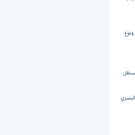
 الهاتف ونوع
Sir، إضافة إلى تطبيق مستقل
 إطار تجديد المظهر البصري