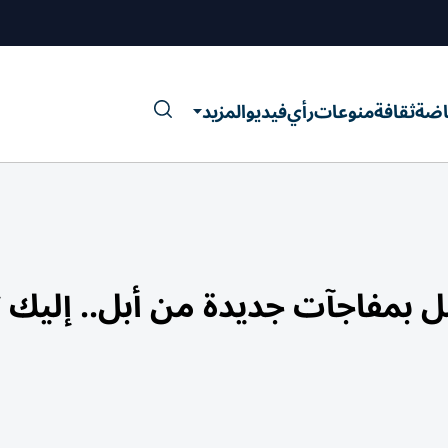
اضة
ثقافة
منوعات
رأي
فيديو
المزيد
ر الثالث من iOS 27 يصل بمفاجآت جديدة من أبل.. إل