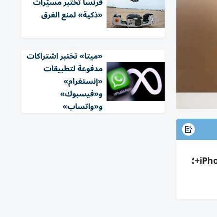
فرنسا تختبر مسيّرات
«ذكية» لمنع الغرق
«ميتا» تختبر اشتراكات
مدفوعة لتطبيقات
«إنستغرام»
و«فيسبوك»
و«واتساب»
إطلاق iOS 27 Beta 3 للمطورين: تحسينات Siri وApple Intelligence وSafari وتصميم النظام؛ دعم iPhone 11+؛