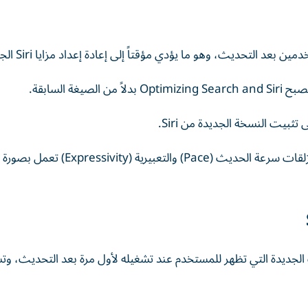
 السابقة.
إصلاح عمل أدوات تخصيص صوت Siri، حيث أصبحت منزلقات سرعة الحديث (Pace) وال