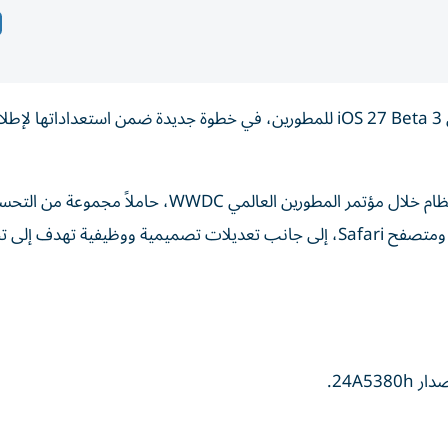
أطلقت شركة أبل الإصدار التجريبي الثالث من نظام التشغيل iOS 27 Beta 3 للمطورين، في خطوة جديدة ضمن استعداداتها لإ
ويأتي التحديث بعد أسابيع قليلة من الكشف الرسمي عن النظام خلال مؤتمر المطورين العالمي WWDC، حاملاً
التي تستهدف الذكاء الاصطناعي، والمساعد الشخصي Siri، ومتصفح Safari، إلى جانب تعديلات تصميمية ووظيفية ته