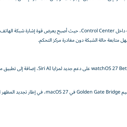
أحد التعديلات الصغيرة لكنها المفيدة يتمثل في شريط الحالة داخل Control Center، حيث أصبح يعرض قوة إشارة شبكة
لم تقتصر التحسينات على هواتف آيفون فقط؛ إذ حصل watchOS 27 Beta 3 على دعم جديد لمزايا i AI
كما أضافت أبل خلفيات جديدة وشاشات توقف تحمل تصميم Golden Gate Bridge في macOS 27، في