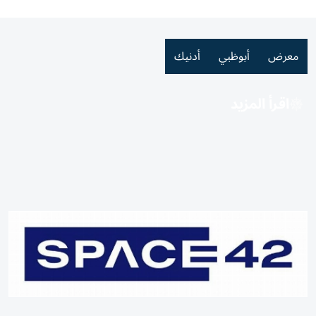
معرض
أبوظبي
أدنيك
اقرأ المزيد