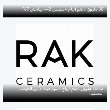
66 مليون درهم أرباح «سبيس 42» بهامش 7%
106.2 مليون درهم أرباح «سيراميك رأس الخيمة»
النصفية