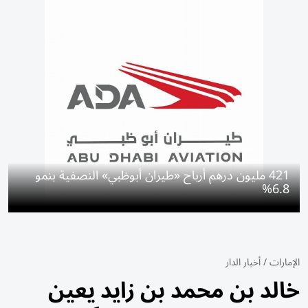
421 مليون درهم أرباح «طيران أبوظبي» النصفية بنمو
6.8%
الإمارات
/
أخبار الدار
خالد بن محمد بن زايد يعين