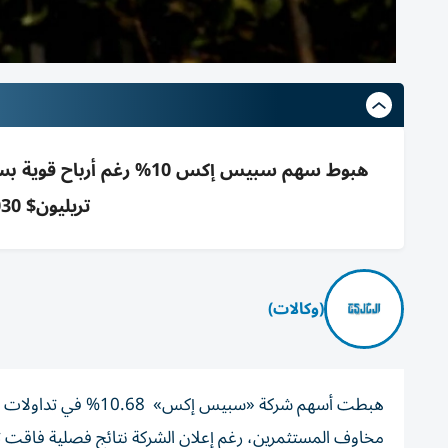
تريليون$ 2030 وانتهاء حظر بيع المطلعين
(وكالات)
هبطت أسهم شركة «سبيس
مخاوف المستثمرين، رغم إعلان الشركة نتائج فصلية فاقت توق