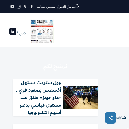
تسجيل الدخول
|
تسجيل حساب
دبي
--°
نرشح لكم
وول ستريت تستهل
أغسطس بصعود قوي..
«داو جونز» يغلق عند
مستوى قياسي بدعم
أسهم التكنولوجيا
شارك