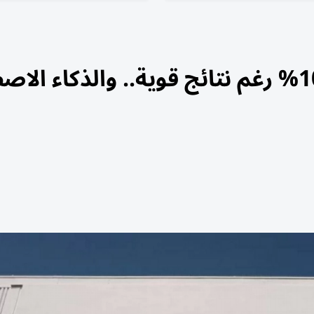
أسهم «سبيس إكس» تهبط 10% رغم نتائج قوية.. والذكاء 