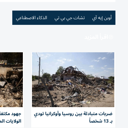
أوبن إيه آي
تشات جي بي تي
الذكاء الاصطناعي
اقرأ المزيد
ضربات متبادلة بين روسيا وأوكرانيا تودي
جهود مكثفة
بـ 13 شخصاً
الولايات ال