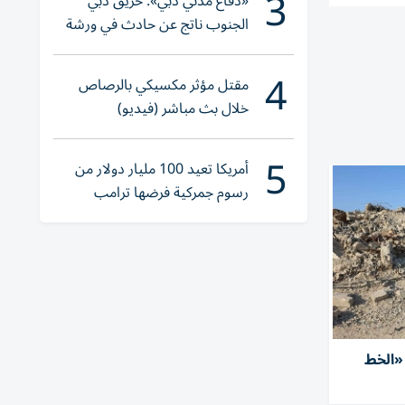
3
«دفاع مدني دبي»: حريق دبي
الجنوب ناتج عن حادث في ورشة
ولا إصابات
4
مقتل مؤثر مكسيكي بالرصاص
خلال بث مباشر (فيديو)
5
أمريكا تعيد 100 مليار دولار من
رسوم جمركية فرضها ترامب
«الخط