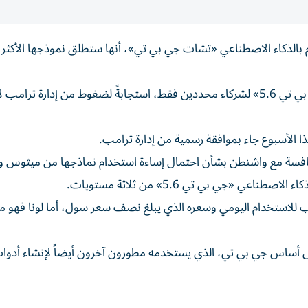
 بالذكاء الاصطناعي «تشات جي بي تي»، أنها ستطلق نموذجها الأكثر ت
وكانت الشركة قد أطلقت في البداية نسخةً من نموذج «جي بي تي 5.6» لشركاء محددين فقط، استجابةً لضغوط من إدارة ت
الأسبوع جاء بموافقة رسمية من إدارة ترامب.
افسة مع واشنطن بشأن احتمال إساءة استخدام نماذجها من ميثوس و
 «جي بي تي 5.6» من ثلاثة مستويات.
لمناسب للاستخدام اليومي وسعره الذي يبلغ نصف سعر سول، أما لونا فهو
لى أساس جي بي تي، الذي يستخدمه مطورون آخرون أيضاً لإنشاء أدوا