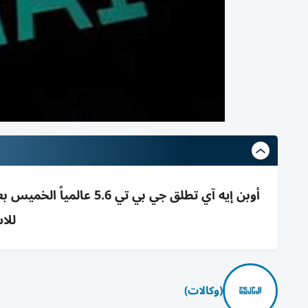
أوبن إيه آي تطلق جي بي ت
للا
(وكالات)