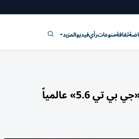
اضة
ثقافة
منوعات
رأي
فيديو
المزيد
 5.6» عالمياً