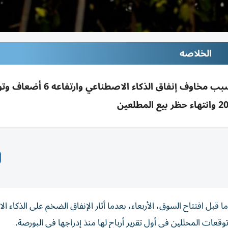
الخلاصه
هبوط سهم سبيس إكس 10% رغم أرباح قوية بسبب مخاوف إنفاق الذكاء 
 إكس» 10.68% في تداولات ما قبل افتتاح السوق، الأربعاء، بعدما أثار الإنفاق الضخم على الذكا
عات المحللين في أول تقرير أرباح لها منذ إدراجها في البورصة.