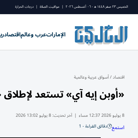
الخميس ٢٣ صفر ١٤٤٨ ه - ٠٦ أغسطس ٢٠٢٦
|
مواقيت الصلاة
|
درجات الحرارة
الإمارات
عرب وعالم
اقتصاد
ري
اقتصاد
/
أسواق عربية وعالمية
«أوبن إيه آي» تستعد لإطلاق «جي بي تي
8 يوليو 2026 12:37 مساء
|
آخر تحديث:
8 يوليو 13:02 2026
دقائق القراءة - 1
استمع