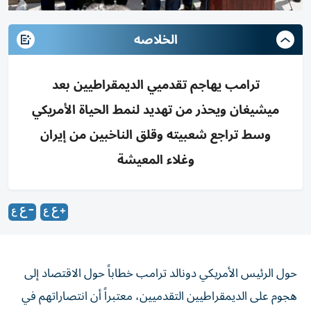
الخلاصه
ترامب يهاجم تقدميي الديمقراطيين بعد
ميشيغان ويحذر من تهديد لنمط الحياة الأمريكي
وسط تراجع شعبيته وقلق الناخبين من إيران
وغلاء المعيشة
حول الرئيس الأمريكي دونالد ترامب خطاباً حول الاقتصاد إلى
هجوم على الديمقراطيين التقدميين، معتبراً أن انتصاراتهم في
الآونة الأخيرة في الانتخابات التمهيدية تنذر بتحول خطِر للحزب