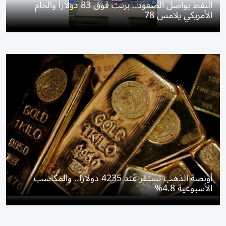
النفط يواصل الصعود.. برنت فوق 83 دولاراً والخام
الأمريكي يلامس 78
أونصة الذهب تستقر عند 4235 دولاراً.. والمكاسب
الأسبوعية 4.8%