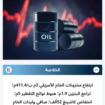
الخلاصة
ارتفاع مخزونات الخام الأمريكي 3م ب/411.4م؛
تراجع البنزين 1.9م؛ هبوط نواتج التقطير 5م؛
انخفاض كاشينغ 52ألف؛ صافي واردات الخام