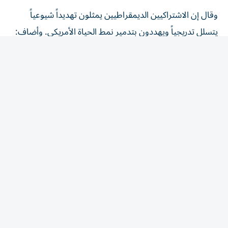
وقال إن الاشتراكيين الديمقراطيين يمثلون تهديداً شيوعياً
يتسلل تدريجياً ويهددون بتدمير نمط الحياة الأمريكي. وأضاف:
«أعتقد أنه التهديد الأكبر». ولا يُعرّف أي من المرشحين
الديمقراطيين الفائزين في ميتشيغان نفسه بأنه اشتراكي
ديمقراطي، لكن بعض المرشحين التقدميين الذين حققوا
انتصارات في الانتخابات التمهيدية السابقة يفعلون ذلك.
وفي ظل تراجع شعبيته في استطلاعات الرأي، اشتكى ترامب
من عدم حصوله على التقدير المناسب لسياساته.
وقال: «لا أحصل ‌على تقدير لأي شيء».
ويسعى الديمقراطيون إلى جعل حرب إيران وارتفاع الأسعار
قضيتين محوريتين في انتخابات التجديد النصفي. وأظهر
استطلاع رأي أجرته رويترز/إبسوس في الآونة الأخيرة أن واحداً