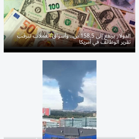
الدولار يرتفع إلى 158.5 ين.. وأسواق العملات تترقب
تقرير الوظائف في أمريكا