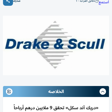
دقائق القراءة - 1
استمع
شارك
الخلاصه
«دريك آند سكل» تحقق 9 ملايين درهم أرباحاً