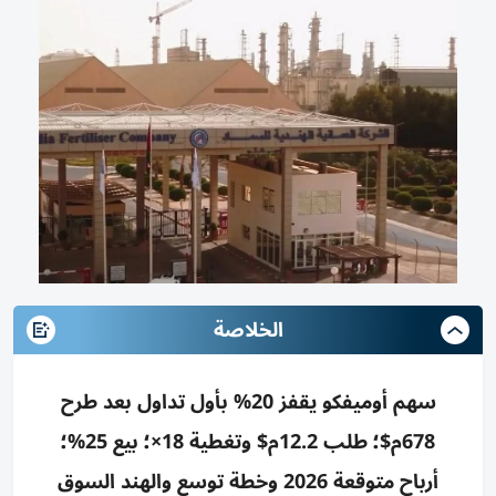
الخلاصة
سهم أوميفكو يقفز 20% بأول تداول بعد طرح
678م$؛ طلب 12.2م$ وتغطية 18×؛ بيع 25%؛
أرباح متوقعة 2026 وخطة توسع والهند السوق