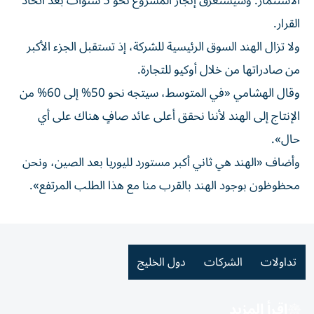
الاستثمار. وسيستغرق ‌إنجاز المشروع نحو 5 سنوات بعد اتخاذ
القرار.
ولا تزال الهند السوق الرئيسية للشركة، إذ تستقبل الجزء الأكبر
من صادراتها من خلال أوكيو للتجارة.
وقال الهشامي «في ⁠المتوسط، سيتجه نحو 50% إلى 60% من
الإنتاج إلى الهند ​لأننا نحقق أعلى عائد صافٍ هناك على أي
حال».
وأضاف «الهند هي ثاني أكبر مستورد لليوريا بعد الصين، ونحن
محظوظون بوجود الهند بالقرب منا مع هذا الطلب ⁠المرتفع».
تداولات
الشركات
دول الخليج
اقرأ المزيد