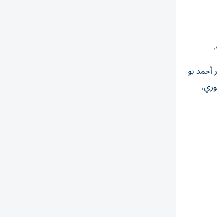
.
 أحمد بو
وري،