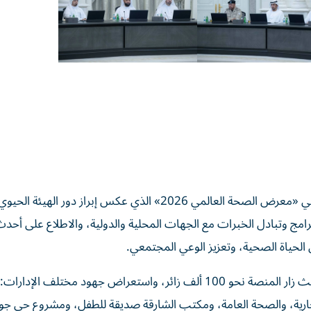
واطلع المجلس على تقرير مشاركة «هيئة الشارقة الصحية» في «معرض الصحة العالمي 2026» الذي عكس إبراز دور الهي
رامج وتبادل الخبرات مع الجهات المحلية والدولية، والاطلاع على أحد
لحياة الصحية، وتعزيز الوعي المجتمعي.
وتناول التقرير أبرز إحصاءات مشاركة الهيئة في المعرض، حيث زار المنصة نحو 100 ألف زائر، واستعراض جهود مختلف
ارية، والصحة العامة، ومكتب الشارقة صديقة للطفل، ومشروع حي جو