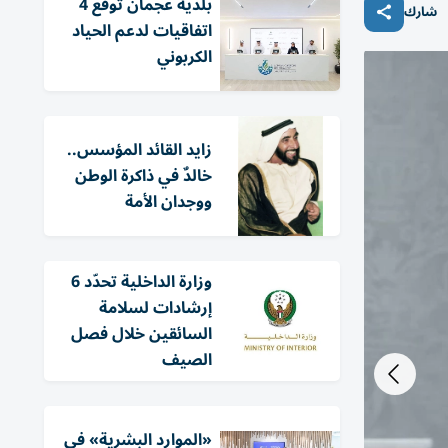
بلدية عجمان توقع 4
شارك
اتفاقيات لدعم الحياد
الكربوني
زايد القائد المؤسس..
خالدٌ في ذاكرة الوطن
ووجدان الأمة
وزارة الداخلية تحدّد 6
إرشادات لسلامة
السائقين خلال فصل
الصيف
«الموارد البشرية» في