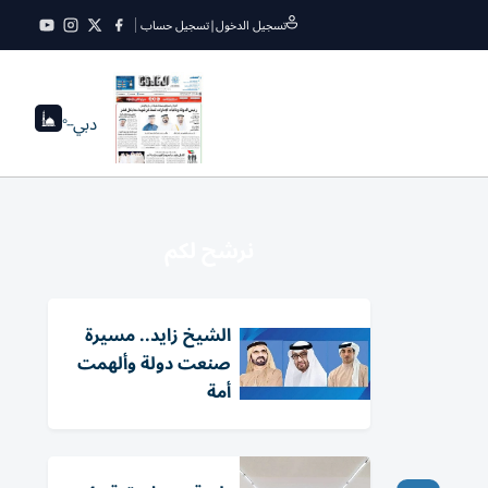
تسجيل الدخول
|
تسجيل حساب
دبي
--°
نرشح لكم
الشيخ زايد.. مسيرة
صنعت دولة وألهمت
أمة