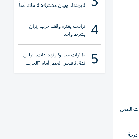
3
لإيرلندا.. وبيان مشترك: لا ملاذ آمناً
للجريمة المنظمة
4
ترامب يعتزم وقف حرب إيران
بشرط واحد
5
طائرات مسيرة وتهديدات.. برلين
تدق ناقوس الخطر أمام "الحرب
الهجينة"
ات العمل
 درجة