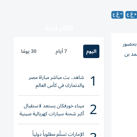
الأكثر قراءة
 بحضور
اليوم
7 أيام
30 يومًا
مد بن
1
شاهد.. بث مباشر مباراة مصر
والدنمارك في كأس العالم
للناشئات
2
ميناء خورفكان يستعد لاستقبال
أكبر شحنة سيارات كهربائية صينية
الإمارات تسلّم مطلوباً دولياً