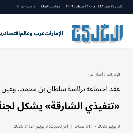
الاثنين ٢٧ صفر ١٤٤٨ ه - ١٠ أغسطس ٢٠٢٦
|
مواقيت الصلاة
|
درجات الحرارة
الإمارات
عرب وعالم
اقتصاد
ري
الإمارات
/
أخبار الدار
عقد اجتماعه برئاسة سلطان بن محمد.. وعين ق
«تنفيذي الشارقة» يشكل لجنة ل
8 يوليو 2026 01:17 صباحًا
|
آخر تحديث:
8 يوليو 01:21 2026