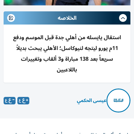
الخلاصه
استقال يايسله من أهلي جدة قبل الموسم ودفع
11م يورو ليتجه لنيوكاسل؛ الأهلي يبحث بديلاً
سريعاً بعد 138 مباراة و3 ألقاب وتغييرات
باللاعبين
عيسى الحكمي
لم يكن أكبر المتشائمين في مدرج أهلي جدة ينتظر أن يحمل