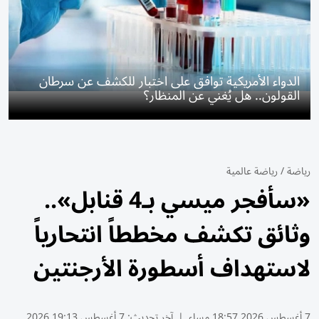
الدواء الأمريكية توافق على اختبار للكشف عن سرطان
القولون.. هل يُغني عن المنظار؟
رياضة
/
رياضة عالمية
«سأفجر ميسي بـ4 قنابل»..
وثائق تكشف مخططاً انتحارياً
لاستهداف أسطورة الأرجنتين
7 أغسطس 2026 18:57 مساء
|
آخر تحديث:
7 أغسطس 19:13 2026