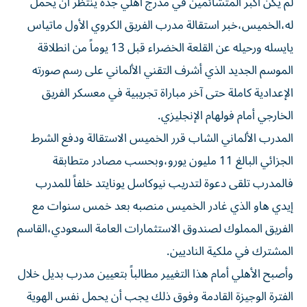
له،الخميس،خبر استقالة مدرب الفريق الكروي الأول ماتياس
يايسله ورحيله عن القلعة الخضراء قبل 13 يوماً من انطلاقة
الموسم الجديد الذي أشرف التقني الألماني على رسم صورته
الإعدادية كاملة حتى آخر مباراة تجريبية في معسكر الفريق
الخارجي أمام فولهام الإنجليزي.
المدرب الألماني الشاب قرر الخميس الاستقالة ودفع الشرط
الجزائي البالغ 11 مليون يورو،وبحسب مصادر متطابقة
فالمدرب تلقى دعوة لتدريب نيوكاسل يونايتد خلفاً للمدرب
إيدي هاو الذي غادر الخميس منصبه بعد خمس سنوات مع
الفريق المملوك لصندوق الاستثمارات العامة السعودي،القاسم
المشترك في ملكية الناديين.
وأصبح الأهلي أمام هذا التغيير مطالباً بتعيين مدرب بديل خلال
الفترة الوجيزة القادمة وفوق ذلك يجب أن يحمل نفس الهوية
ويكمل العمل حتى لا تتأثر النتائج والأهداف التي تبدأ بتجاوز