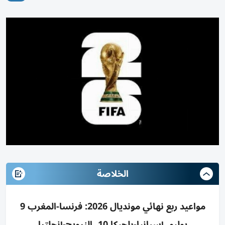
الخلاصة
مواعيد ربع نهائي مونديال 2026: فرنسا-المغرب 9
يوليو، إسبانيا-بلجيكا 10، النرويج-إنجلترا