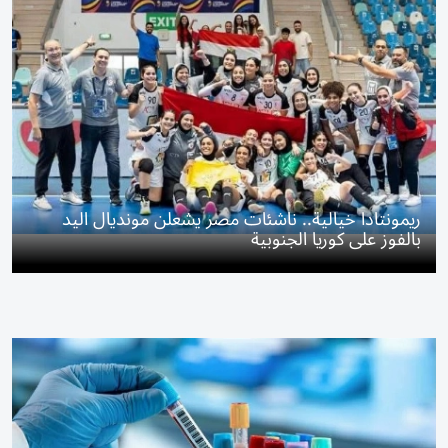
ريمونتادا خيالية.. ناشئات مصر يشعلن مونديال اليد
بالفوز على كوريا الجنوبية