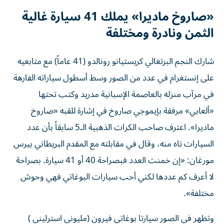
«صاروخ ماديرا» يملك 41 سيارة غالية
الثمن ونادرة ومختلفة
شارك النجم البرتغالي كريستيانو رونالدو (41 عاماً) مع متابعيه
على إنستغرام في عدد من الصور وسط أسطول سياراته الفارهة
في مرآب منزله بالعاصمة الإسبانية مدريد وكتب تحتها
«ألعابي» مرفقة بإيموجي صاروخ في إشارة للقبه «صاروخ
ماديرا». اعترف صاحب الكرات الذهبية الـ5 سابقاً بأن عدد
السيارات تاه منه، وقال في مقابلته مع المقدم البريطاني بيرس
مورغان: «إن خمنت العدد فبصراحة 40 أو 41 سيارة. بصراحة
لا أعرف كم عددها لكني أحب سيارات البوغاتي فهي وحوش
مختلفة».
وتظهر في الصور سيارتا بوغاتي فيرون (مليوني استرليني )