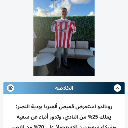
الخلاصه
رونالدو استعرض قميص ألميريا بودية النصر؛
يملك 25% من النادي، وتدور أنباء عن سعيه
وشركاء سعوديين للاستحواذ على 70% من النصر