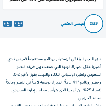
عيسى الحكمي
ظهر النجم البرتغالي كريستيانو رونالدو مستعرضاً قميص نادي
ألميريا خلال المباراة الودية التي جمعت بين فريقه النصر
السعودي ونظيره الإسباني الثلاثاء وانتهت بفوز الأخير 2-0.
وحضر رونالدو "41 عاماً" المباراة بوصفه لاعباً في النصر ومالكاً
لنسبة 25% من ألميريا الذي يترأس مجلس إدارته السعودي
محمد الخريجي.
ونشر النادي الإسباني صورة فردية لرونالدو يستعرض القميص