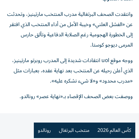
وانتقدت الصحف البرتغالية مدرب المنتخب مارتينيز، وتحدثت
عن «الفشل العلني» وخيبة الأمل من أداء المنتخب الذي افتقر
إلى الخطورة الهجومية رغم الصلابة الدفاعية وتألق حارس
المرمى ديوجو كوستا.
ووجه موقع uol انتقادات شديدة إلى المدرب روبرتو مارتينيز،
الذي أعلن رحيله عن المنتخب بعد نهاية عقده، بعبارات مثل
«مدرب محدود» و«لا شيء نشكره عليه».
ووصفت بعض الصحف الإقصاء بـ«نهاية عصر» رونالدو.
كأس العالم 2026
منتخب البرتغال
رونالدو