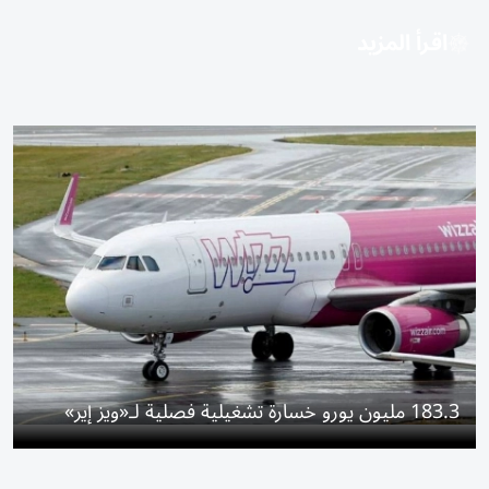
اقرأ المزيد
183.3 مليون يورو خسارة تشغيلية فصلية لـ«ويز إير»