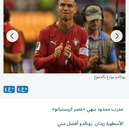
رونالدو يبكي
رونالدو يودع بالدموع
مدرب محدود ينهي «عصر كريستيانو»
الأسطورة زيدان: رونالدو أفضل مني