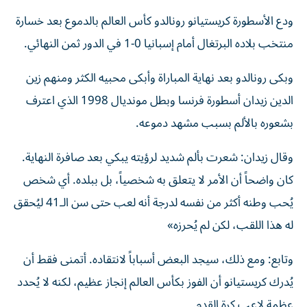
ودع الأسطورة كريستيانو رونالدو كأس العالم بالدموع بعد خسارة
منتخب بلاده البرتغال أمام إسبانيا 0-1 في الدور ثمن النهائي.
وبكى رونالدو بعد نهاية المباراة وأبكى محبيه الكثر ومنهم زين
الدين زيدان أسطورة فرنسا وبطل مونديال 1998 الذي اعترف
بشعوره بالألم بسبب مشهد دموعه.
وقال زيدان: شعرت بألم شديد لرؤيته يبكي بعد صافرة النهاية.
كان واضحاً أن الأمر لا يتعلق به شخصياً، بل ببلده. أي شخص
يُحب وطنه أكثر من نفسه لدرجة أنه لعب حتى سن الـ41 ليُحقق
له هذا اللقب، لكن لم يُحرزه»
وتابع: ومع ذلك، سيجد البعض أسباباً لانتقاده. أتمنى فقط أن
يُدرك كريستيانو أن الفوز بكأس العالم إنجاز عظيم، لكنه لا يُحدد
عظمة لاعب كرة القدم.