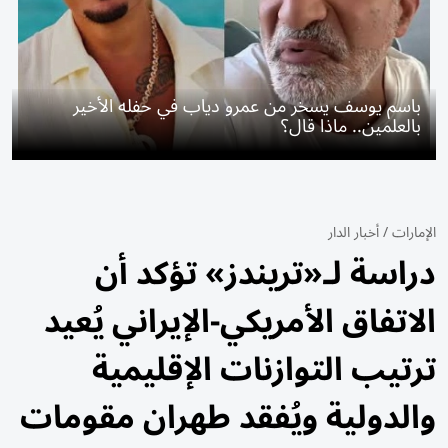
باسم يوسف يسخر من عمرو دياب في حفله الأخير
بالعلمين.. ماذا قال؟
الإمارات
/
أخبار الدار
دراسة لـ«تريندز» تؤكد أن
الاتفاق الأمريكي-الإيراني يُعيد
ترتيب التوازنات الإقليمية
والدولية ويُفقد طهران مقومات