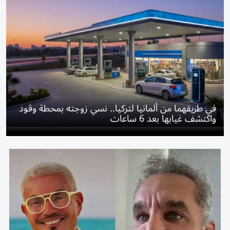
في طريقهما من ألمانيا لتركيا.. نسي زوجته بمحطة وقود
واكتشف غيابها بعد 6 ساعات