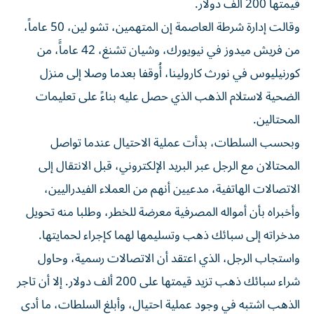
وقالت إدارة شرطة العاصمة إن المتهمين، تشو لين، 50 عاماً،
من فريش ميدوز في نيويورك، وشيان تشنغ، 42 عاماًَ، من
كورنيليوس في نورث كارولينا، أُوقفا بعدما وصلا إلى منزل
الضحية لاستلام الذهب الذي حصل عليه بناءً على تعليمات
المحتالين.
وبحسب السلطات، بدأت عملية الاحتيال عندما تواصل
المحتالان مع الرجل عبر البريد الإلكتروني، قبل الانتقال إلى
الاتصالات الهاتفية، مدعيين أنهم من العملاء الفيدراليين،
وأخبراه بأن أمواله المصرفية معرضة للخطر، وطلبا منه تحويل
مدخراته إلى سبائك ذهب وتسليمها لهما كإجراء لحمايتها.
واستجاب الرجل، الذي اعتقد أن الاتصالات رسمية، وحاول
شراء سبائك ذهب تزيد قيمتها على 200 ألف دولار. إلا أن تاجر
الذهب اشتبه في وجود عملية احتيال، وأبلغ السلطات، ما أدى