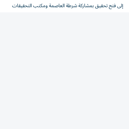
إلى فتح تحقيق بمشاركة شرطة العاصمة ومكتب التحقيقات
الفيدرالي.
وقالت الشرطة إن المحققين تابعوا القضية حتى وصل لين
وتشنغ إلى منزل الضحية لاستلام الذهب، حيث ألقت عناصر
من وحدة مكافحة الجريمة العنيفة القبض عليهما.
ووجهت إلى الرجلين تهمة الاحتيال المالي من الدرجة الثانية،
فيما تواصل السلطات التحقيق في المخطط وتحديد ما إذا كان
متورطون آخرون شاركوا فيه.
المقالة التالية