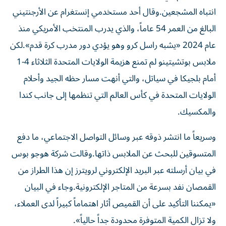
انتباه المشجعين.وقال أحد مستخدمي إنستغرام عن الأرجنتيني
البالغ من العمر 54 عاماً، والذي يدرب المنتخب الأمريكي منذ
عام ​2024 «يشبه راسل كرو وهو يؤدي دور مدرب كرة قدم».لكن
ملابس بوتشيتينو لم ‌تمنع هزيمة الولايات المتحدة الثلاثاء 4-1
أمام بلجيكا في سياتل، والتي أنهت مسار حظه الجيد وأحلام
الولايات المتحدة في كأس العالم التي تنظمها إلى جانب ⁠كندا
والمكسيك.
وسريعاً ما انتشر ذوقه عبر وسائل التواصل الاجتماعي، ما دفع
المتسوقين للبحث عن الملابس ذاتها.وقالت شركة هوجو بوس
في بيان أرسلته عبر البريد الإلكتروني لرويترز إن هذا الطراز ​من
‌القمصان نفد بسرعة من المتاجر الإلكترونية.وجاء في البيان
«يمكننا التأكيد على أن القميص ‌أثار اهتماماً كبيراً لدى العملاء،
ولا تزال الكمية المتوفرة محدودة جداً حالياً».