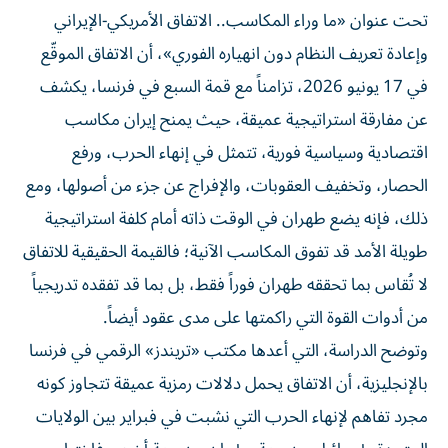
تحت عنوان «ما وراء المكاسب.. الاتفاق الأمريكي-الإيراني
وإعادة تعريف النظام دون انهياره الفوري»، أن الاتفاق الموقّع
في 17 يونيو 2026، تزامناً مع قمة السبع في فرنسا، يكشف
عن مفارقة استراتيجية عميقة، حيث يمنح إيران مكاسب
اقتصادية وسياسية فورية، تتمثل في إنهاء الحرب، ورفع
الحصار، وتخفيف العقوبات، والإفراج عن جزء من أصولها، ومع
ذلك، فإنه يضع طهران في الوقت ذاته أمام كلفة استراتيجية
طويلة الأمد قد تفوق المكاسب الآنية؛ فالقيمة الحقيقية للاتفاق
لا تُقاس بما تحققه طهران فوراً فقط، بل بما قد تفقده تدريجياً
من أدوات القوة التي راكمتها على مدى عقود أيضاً.
وتوضح الدراسة، التي أعدها مكتب «تريندز» الرقمي في فرنسا
بالإنجليزية، أن الاتفاق يحمل دلالات رمزية عميقة تتجاوز كونه
مجرد تفاهم لإنهاء الحرب التي نشبت في فبراير بين الولايات