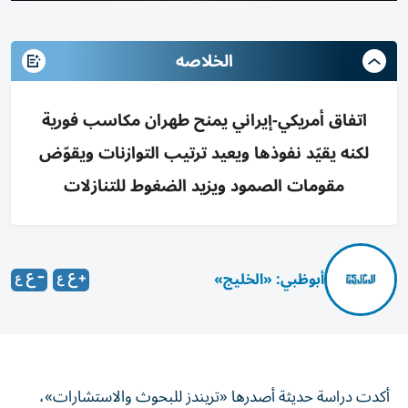
الخلاصه
اتفاق أمريكي-إيراني يمنح طهران مكاسب فورية
لكنه يقيّد نفوذها ويعيد ترتيب التوازنات ويقوّض
مقومات الصمود ويزيد الضغوط للتنازلات
أبوظبي: «الخليج»
أكدت دراسة حديثة أصدرها «تريندز للبحوث والاستشارات»،