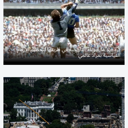
كرة «يد مارادونا» التاريخية في طريقها لتحطيم الأرقام
القياسية بمزاد عالمي