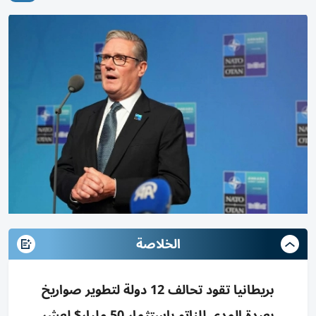
الخلاصة
بريطانيا تقود تحالف 12 دولة لتطوير صواريخ
بعيدة المدى للناتو باستثمار 50 مليار$ لعشر