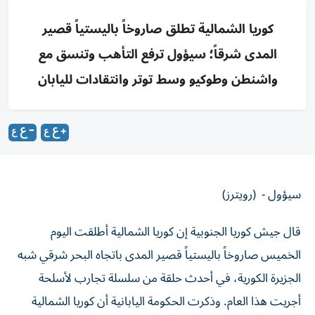
كوريا الشمالية تطلق صاروخاً باليستياً قصير
المدى شرقاً؛ سيؤول ترفع التأهب وتنسق مع
واشنطن وطوكيو وسط توتر وانتقادات لليابان
سيؤول - (رويترز)
قال جيش كوريا الجنوبية إن كوريا الشمالية أطلقت اليوم
الخميس صاروخاً ‌باليستياً قصير المدى باتجاه البحر شرقي شبه
الجزيرة ​الكورية، ⁠في أحدث حلقة من سلسلة ‌تجارب لأسلحة
أجريت هذا ‌العام. وذكرت الحكومة اليابانية أن كوريا الشمالية
أطلقت ما قد يكون صاروخاً باليستياً.