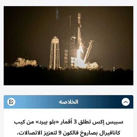
الخلاصه
سبيس إكس تطلق 3 أقمار «بلو بيرد» من كيب
كانافيرال بصاروخ فالكون 9 لتعزيز الاتصالات،