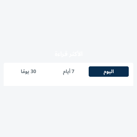
الأكثر قراءة
اليوم
7 أيام
30 يومًا
1
الإمارات.. أمطار غزيرة على بعض المناطق تستمر حتى الأحد
2
أسعار الذهب اليوم في مصر الأربعاء 5 أغسطس 2026..آخر
تحديث لعيار 21
3
«دفاع مدني دبي»: حريق دبي الجنوب ناتج عن حادث في