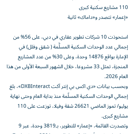
110 مشاريع سكنية كبرى
«إعمار» تتصدر و«داماك» ثانية
استحوذت 10 شركات تطوير عقاري في دبي، على 56% من
إجمالي عدد الوحدات السكنية المسلَّمة ( شقق وفلل) في
الإمارة بواقع 14876 وحدة، وعلى 30% من عدد المشاريع
المنجزة، تمثل 33 مشروعا، خلال الشهور السبعة الأولى من هذا
العام 2026.
وبحسب بيانات «دي اكس بي إنتر آكت DXBInteract»، بلغ
إجمالي الوحدات السكنية المسلّمة منذ بداية العام وحتى نهاية
يوليو/ تموز الماضي 26621 شقة وفيلا، توزعت على 110
مشاريع كبرى.
وتصدرت القائمة، «إعمار» للتطوير، بـ3819 وحدة، عبر 9