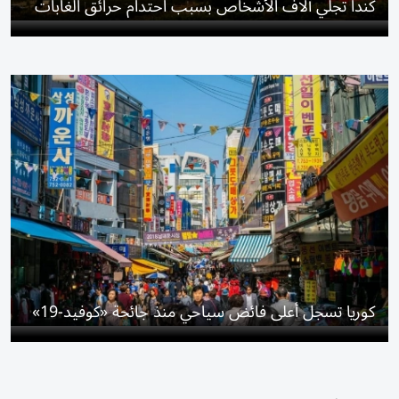
كندا تُجلي آلاف الأشخاص بسبب احتدام حرائق الغابات
كوريا تسجل أعلى فائض سياحي منذ جائحة «كوفيد-19»