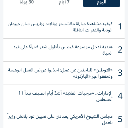
اليوم
7 أيام
30 يومًا
1
كيفية مشاهدة مباراة مانشستر يونايتد وباريس سان جيرمان
الودية والقنوات الناقلة
2
هندية تدخل موسوعة غينيس بأطول شعر لامرأة على قيد
الحياة
3
«التوطين» للباحثين عن عمل: احذروا عروض العمل الوهمية
وتحققوا عبر «الباركود»
4
الإمارات.. «مرخيات القلايد» أشدّ أيام الصيف تبدأ 11
أغسطس
5
مجلس الشيوخ الأمريكي يصادق على تعيين تود بلانش وزيراً
للعدل