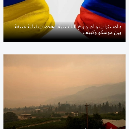
بالمسيّرات والصواريخ البالستية.. هجمات ليلية عنيفة
بين موسكو وكييف