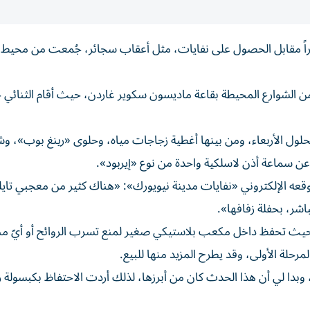
شخص من معجبين بالنجمة تايلور سويفت 25 دولاراً مقابل الحصول على نفايات، مثل أعقاب سجائر، جُمعت من مح
 الشوارع المحيطة بقاعة ماديسون سكوير غاردن، حيث أقام الثنائي 
كل القطع بحلول الأربعاء، ومن بينها أغطية زجاجات مياه، وحلوى «رينغ بوب»، و
عن سماعة أذن لاسلكية واحدة من نوع «إيربود».
قعه الإلكتروني «نفايات مدينة نيويورك»: «هناك كثير من معجبي تايل
شر، بحفلة زفافها».
حيث تحفظ داخل مكعب بلاستيكي صغير لمنع تسرب الروائح أو أيّ م
بدا لي أن هذا الحدث كان من أبرزها، لذلك أردت الاحتفاظ بكبسولة ز