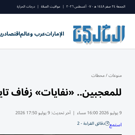
الجمعة ٢٤ صفر ١٤٤٨ ه - ٠٧ أغسطس ٢٠٢٦
|
مواقيت الصلاة
|
درجات الحرارة
الإمارات
عرب وعالم
اقتصاد
ري
منوعات
/
محطات
للمعجبين.. «نفايات» زفاف تايلور سوي
9 يوليو 2026 16:00 مساء
|
آخر تحديث:
9 يوليو 17:50 2026
دقائق القراءة - 2
استمع