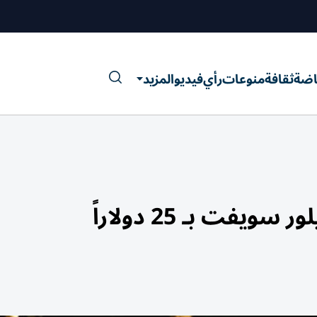
اضة
ثقافة
منوعات
رأي
فيديو
المزيد
فت بـ 25 دولاراً