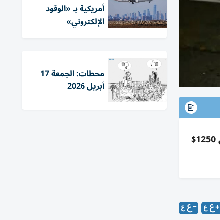
أمريكية بـ «الوقود
الإلكتروني»
محطات: الجمعة 17
أبريل 2026
معجبو تايلور سويفت يشترون نفايات من محيط زفافها بـ25$ للقطعة؛ فنان باع 50 قطعة خلال 24 ساعة وحقق 1250$