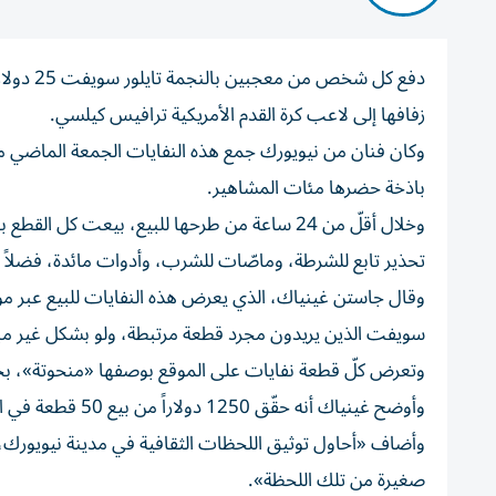
دفع كل 
زفافها إلى لاعب كرة القدم الأمريكية ترافيس كيلسي.
وكان فنان من نيويورك جمع هذه النفايات الجمعة الماضي من
باذخة حضرها مئات المشاهير.
وخلال أقلّ من 24 ساعة من طرحها للبيع، بيعت 
تحذير تابع للشرطة، وماصّات للشرب، وأدوات مائدة، فضلاً 
وقال جاستن غينياك، الذي يعرض هذه النفايات للبيع عبر مو
سويفت الذين يريدون مجرد قطعة مرتبطة، ولو بشكل غير مبا
وتعرض كلّ قطعة نفايات على الموقع بوصفها «منحوتة»، ب
وأوضح غينياك أنه حقّق 1250 دولاراً من بيع 50 قطعة في المرحلة الأولى، وقد يطرح المزيد منها للبيع.
وأضاف «أحاول توثيق اللحظات الثقافية في مدينة نيويورك، و
صغيرة من تلك اللحظة».