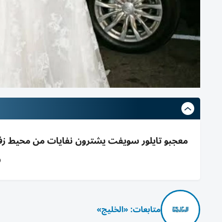
و
متابعات: «الخليج»