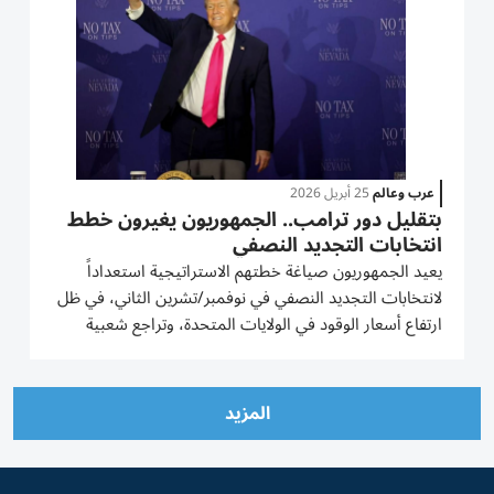
عرب وعالم
25 أبريل 2026
بتقليل دور ترامب.. الجمهوريون يغيرون خطط
انتخابات التجديد النصفي
يعيد الجمهوريون صياغة خطتهم الاستراتيجية استعداداً
لانتخابات التجديد النصفي في نوفمبر/تشرين الثاني، في ظل
ارتفاع أسعار الوقود في الولايات المتحدة، وتراجع شعبية
الرئيس دونالد ترامب، واستمرار حرب إيران. ما هي
الاستراتيجية؟ السعي للاستفادة من قدرة ترامب على حشد
الناخبين...
المزيد