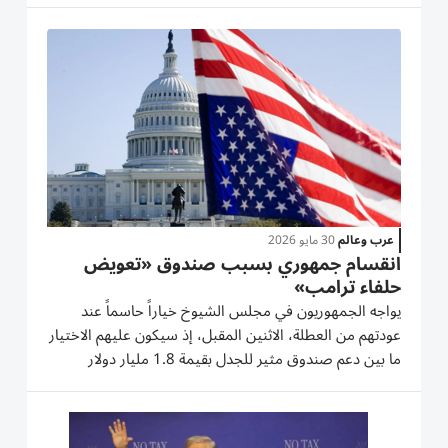
مجموعات من الجمهوريين في مجلسي الشيوخ والنواب
العمليات...
عرب وعالم
30 مايو 2026
انقسام جمهوري بسبب صندوق «تعويض
حلفاء ترامب»
يواجه الجمهوريون في مجلس الشيوخ خياراً حاسماً عند
عودتهم من العطلة، الاثنين المقبل، إذ سيكون عليهم الاختيار
ما بين دعم صندوق مثير للجدل بقيمة 1.8 مليار دولار
يقترحه الرئيس دونالد ترامب، تحت مسمى «مكافحة
تسييس الدولة» لمصلحة حلفائه السياسيين، أو تحدي رئيس
أنهى، مؤخراً،...