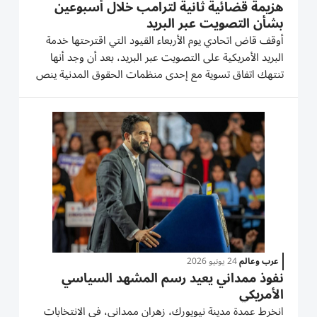
هزيمة قضائية ثانية لترامب خلال أسبوعين
بشأن التصويت عبر البريد
أوقف قاض اتحادي يوم الأربعاء القيود التي اقترحتها خدمة
البريد الأمريكية على التصويت عبر البريد، بعد أن ‌وجد أنها
تنتهك اتفاق تسوية مع إحدى منظمات الحقوق ⁠المدنية ينص
على التعامل مع بطاقات الاقتراع المرسلة ‌عبر البريد على ‌وجه
السرعة. ويشكل القرار الذي اتخذه القاضي...
عرب وعالم
24 يونيو 2026
نفوذ ممداني يعيد رسم المشهد السياسي
الأمريكي
انخرط عمدة مدينة نيويورك، زهران ممداني، في الانتخابات