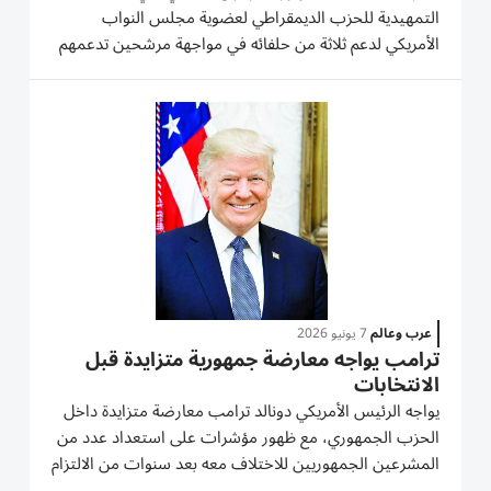
التمهيدية للحزب الديمقراطي لعضوية مجلس النواب
الأمريكي لدعم ثلاثة من حلفائه في مواجهة مرشحين تدعمهم
قيادة الحزب التقليدية. وقد حقق الثلاثة الفوز يوم الثلاثاء،
متغلبين على نائبين حاليين، مما يضمن عملياً انتخاب
اثنين...
عرب وعالم
7 يونيو 2026
ترامب يواجه معارضة جمهورية متزايدة قبل
الانتخابات
يواجه الرئيس الأمريكي دونالد ترامب معارضة متزايدة داخل
الحزب الجمهوري، مع ظهور مؤشرات على استعداد عدد من
المشرعين الجمهوريين للاختلاف معه بعد سنوات من الالتزام
شبه الكامل بمواقفه. وخلال الأسبوع الماضي، انتقدت