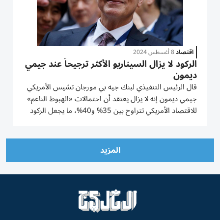
اقتصاد
8 أغسطس 2024
الركود لا يزال السيناريو الأكثر ترجيحاً عند جيمي
ديمون
قال الرئيس التنفيذي لبنك جيه بي مورجان تشيس الأمريكي
جيمي ديمون إنه لا يزال يعتقد أن احتمالات «الهبوط الناعم»
للاقتصاد الأمريكي تتراوح بين 35% و40%، ما يجعل الركود
هو السيناريو الأكثر ترجيحاً في ذهنه. ورداً على سؤال عما إذا
كان قد غير وجهة نظره منذ فبراير/شباط بأن الأسواق...
المزيد