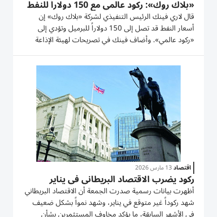
«بلاك روك»: ركود عالمي مع 150 دولاراً للنفط
قال لاري فينك الرئيس التنفيذي لشركة «بلاك روك» إن
أسعار النفط قد ‌تصل إلى 150 دولاراً للبرميل وتؤدي إلى
«ركود عالمي». وأضاف فينك في ‌تصريحات لهيئة الإذاعة
البريطانية (بي.بي.سي)، الأربعاء: «إذا ظلت إيران تشكل
تهديداً للتجارة، ولمضيق ‌هرمز، والتعايش السلمي في منطقة
مجلس...
اقتصاد
13 مارس 2026
ركود يضرب الاقتصاد البريطاني في يناير
أظهرت بيانات رسمية صدرت الجمعة أن الاقتصاد البريطاني
شهد ركوداً غير متوقع في يناير، وشهد نمواً بشكل ضعيف
في الأشهر السابقة، ما يؤكد مخاوف المستثمرين بشأن