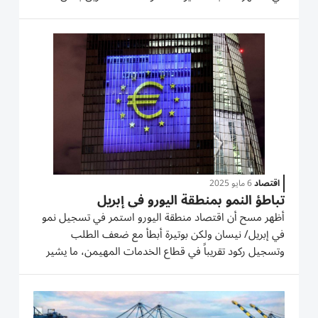
تعرضه للتداعيات الاقتصادية للحرب في إيران. تشير هذه
الأرقام إلى أن الناتج المحلي الإجمالي البريطاني ظل ثابتاً
بشكل...
اقتصاد
6 مايو 2025
تباطؤ النمو بمنطقة اليورو في إبريل
أظهر مسح أن اقتصاد منطقة اليورو استمر في تسجيل نمو
في إبريل/ نيسان ولكن بوتيرة أبطأ مع ضعف الطلب
وتسجيل ركود تقريباً في قطاع الخدمات المهيمن، ما يشير
إلى أن تعافي اقتصاد المنطقة لا يزال هشاً. وهبط مؤشر
مديري المشتريات المجمع لمنطقة اليورو، والذي أعدته
ستاندرد اند بورز...