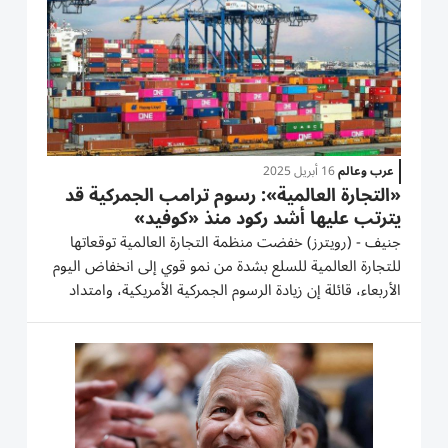
عرب وعالم
16 أبريل 2025
«التجارة العالمية»: رسوم ترامب الجمركية قد
يترتب عليها أشد ركود منذ «كوفيد»
جنيف - (رويترز) خفضت منظمة التجارة العالمية توقعاتها
للتجارة العالمية للسلع بشدة من نمو قوي إلى انخفاض اليوم
الأربعاء، قائلة إن زيادة الرسوم الجمركية الأمريكية، وامتداد
تبعاتها وتأثيراتها، قد يترتب عليه أشد ركود منذ ذروة جائحة
كوفيد-19. وأعلنت المنظمة أنها تتوقع انخفاض...