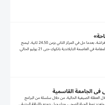
احة»
أحرز سباح منتخب الإمارات حسين شوقي الميدالية الفضية في سباق 50 متراً فراشة، بعدما حل في المركز الثاني بزمن 24.50 ثانية، ليمنح
الإمارات أولى ميدالياتها في بطولة آسيا الثانية عشرة للفئات العمرية للسباحة، المقامة في العاصمة التايلاندية بانكوك حتى 21 يوليو الحالي.
 في الجامعة القاسمية
لال العطلة الصيفية الحالية، من خلال سلسلة من البرامج
عزيز نمط الحياة الصحي، وبناء جيل يتمتع باللياقة البدنية...