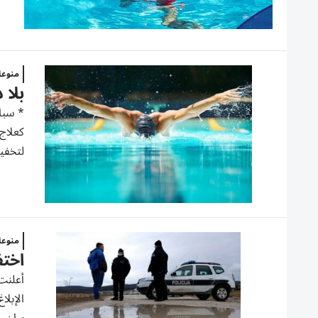
منوع
بلا 
كعلاج 
لتخفي
منوع
اختفا
أعلنت 
الإبلا