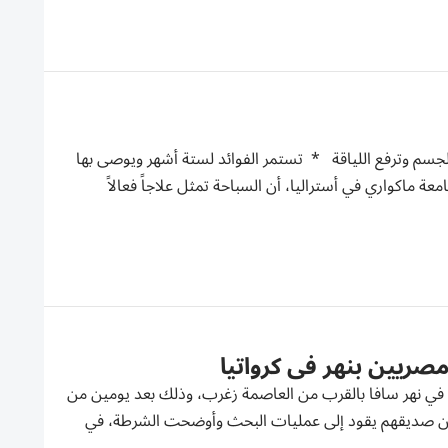
*تُحَسِّن القوة وتزيد مرونة الجسم وترفع اللياقة * تستمر الفوائد لستة أشهر ويوصى بها
ة ماكواري في أستراليا، أن السباحة تمثل علاجاً فعالاً
ين في نهر سافا بالقرب من العاصمة زغرب، وذلك بعد يومين من
بلاغ من صديقهم يقود إلى عمليات البحث وأوضحت الشرطة، في