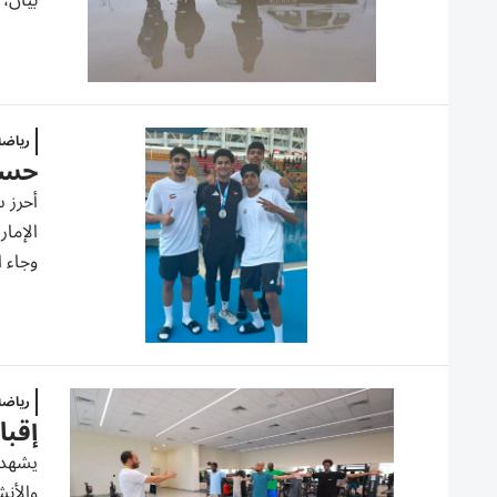
بيان، 
رياض
حسي
وجاء ا
رياض
إقبا
يشهد ا
والأنش