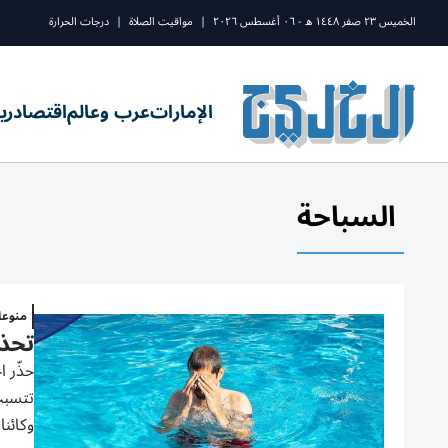
الخميس ٢٣ صفر ١٤٤٨ ه - ٠٦ أغسطس ٢٠٢٦
|
مواقيت الصلاة
|
درجات الحرارة
الإمارات
عرب وعالم
اقتصاد
ري
السباحة
منوع
تحذي
حذّر ا
تتسبب
وكائن