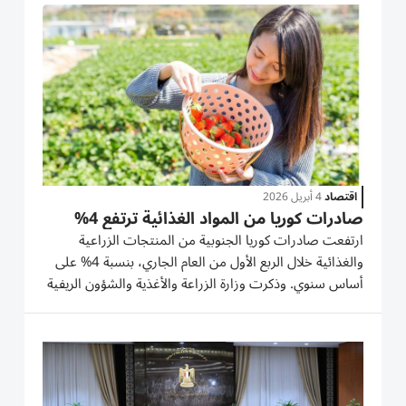
ارتفعت أسعار الحدود العليا، لسلع: البيض بنسبة 2.6%،
والدجاج الطازج 2%، والألبان 5.6%....
اقتصاد
4 أبريل 2026
صادرات كوريا من المواد الغذائية ترتفع 4%
ارتفعت صادرات كوريا الجنوبية من المنتجات الزراعية
والغذائية خلال الربع الأول من العام الجاري، بنسبة 4% على
أساس سنوي. وذكرت وزارة الزراعة والأغذية والشؤون الريفية
بكوريا الجنوبية، في بيانات حديثة أصدرتها السبت، أن ارتفاع
الصادرات جاء بفضل الطلب القوي على الشعيرية السريعة...