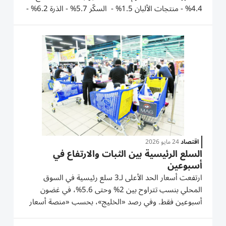
4.4% - منتجات الألبان 1.5% - السكّر 5.7% - الذرة 6.2% -
انخفض مؤشر منظمة الأغذية والزراعة (الفاو)، المرجعي
لأسعار السلع الغذائية العالمية بشكل طفيف، في يونيو،،
حيث تفوقت الأسعار...
اقتصاد
24 مايو 2026
السلع الرئيسية بين الثبات والارتفاع في
أسبوعين
ارتفعت أسعار الحد الأعلى لـ3 سلع رئيسية في السوق
المحلي بنسب تتراوح بين 2% وحتى 5.6%، في غضون
أسبوعين فقط. وفي رصد «الخليج»، بحسب «منصة أسعار
السلع الرئيسية» التابعة لـ«وزارة الاقتصاد والسياحة»،