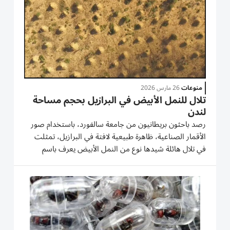
منوعات
26 مارس 2026
تلال للنمل الأبيض في البرازيل بحجم مساحة
لندن
رصد باحثون بريطانيون من جامعة سالفورد، باستخدام صور
الأقمار الصناعية، ظاهرة طبيعية لافتة في البرازيل، تمثلت
في تلال هائلة شيدها نوع من النمل الأبيض يعرف باسم
Syntermes dirus، تغطي مساحة بحجم لندن، في مشهد
يناقض الاعتقاد الشائع حول إمكانية رؤية معالم بشرية فقط
مثل سور الصين...