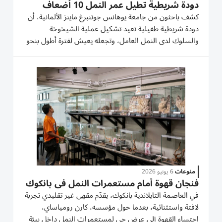
دودة شريطية تطيل عمر النمل 10 أضعاف
كشف باحثون من جامعة يوهانس جوتنبرغ ماينز الألمانية، أن
دودة شريطية طفيلية تعيد تشكيل عملية الشيخوخة
والسلوك لدى النمل العامل، وتجعله يعيش لفترة أطول بنحو
عشرة أضعاف، وتمنحه خصائص فسيولوجية تشبه جزئياً تلك
التي تتمتع بها الملكات. وقالت د. سوزان فويتزيك، من
الجامعة والباحثة...
منوعات
6 يونيو 2026
فنجان قهوة أمام مستعمرات النمل في بانكوك
في العاصمة التايلاندية بانكوك، يقدّم مقهى غير تقليدي تجربة
لافتة واستثنائية، بعدما حول مؤسسه، كارن رومياساي،
احتساء القهوة إلى عرض حي لمستعمرات النمل داخل بيئة