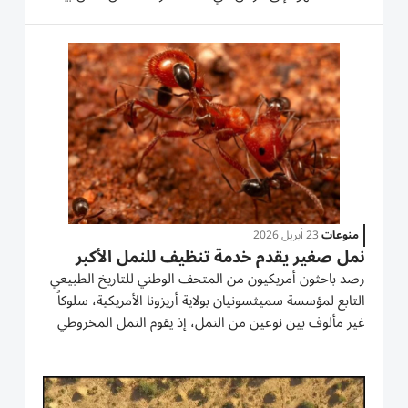
تعليمية مفتوحة للزوار. ويعتمد المشروع على فكرة دمج
الضيافة بالمشاهدة العلمية، حيث يعرض المقهى حاويات
زجاجية...
منوعات
23 أبريل 2026
نمل صغير يقدم خدمة تنظيف للنمل الأكبر
رصد باحثون أمريكيون من المتحف الوطني للتاريخ الطبيعي
التابع لمؤسسة سميثسونيان بولاية أريزونا الأمريكية، سلوكاً
غير مألوف بين نوعين من النمل، إذ يقوم النمل المخروطي
الصغير بتنظيف النمل الحاصد الأكبر حجماً، بما في ذلك
داخل فكيه المفتوحين، في ظاهرة توصف بأنها الأولى...