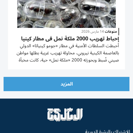
منوعات
14 مارس 2026
إحباط تهريب 2000 ملكة نمل في مطار كينيا
أحبطت السلطات الأمنية في مطار «جومو كينياتا» الدولي
بالعاصمة الكينية نيروبي، محاولة تهريب غريبة بطلها مواطن
صيني ضُبط وبحوزته 2000 «ملكة نمل» حية، كانت مخبأة
بعناية داخل أنابيب اختبار ولفافات ورق تواليت في أمتعته
الشخصية. وأوضح المدعي العام، ألين مولاما، أمام المحكمة
أن...
المزيد
للاشتراك بالنشرة الدورية