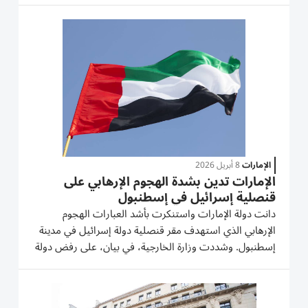
تُعرب عن استنكارها الشديد لهذه الأعمال الإجرامية، ورفضها
الدائم...
الإمارات
8 أبريل 2026
الإمارات تدين بشدة الهجوم الإرهابي على
قنصلية إسرائيل في إسطنبول
دانت دولة الإمارات واستنكرت بأشد العبارات الهجوم
الإرهابي الذي استهدف مقر قنصلية دولة إسرائيل في مدينة
إسطنبول. وشددت وزارة الخارجية، في بيان، على رفض دولة
الإمارات القاطع لمثل هذه الاعتداءات، مؤكدةً ضرورة حماية
المقار والبعثات الدبلوماسية والعاملين فيها وفقاً للقوانين...