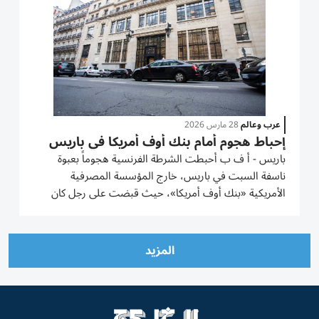
عرب وعالم
28 مارس 2026
إحباط هجوم أمام بنك أوف أمريكا في باريس
باريس - أ ف ب أحبطت الشرطة الفرنسية هجوماً بعبوة
ناسفة السبت في باريس، خارج المؤسسة المصرفية
الأمريكية «بنك أوف أمريكا»، حيث قبضت على رجل كان
يستعد لتفجير العبوة، بحسب مصادر مطلعة على القضية.
ووقع الحادث قرابة الساعة الثالثة والنصف فجراً في شارع دو
لا بويتي في غرب وسط...
المزيد