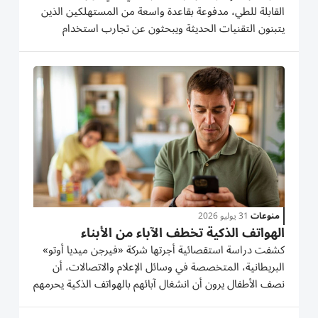
القابلة للطي، مدفوعة بقاعدة واسعة من المستهلكين الذين
يتبنون التقنيات الحديثة ويبحثون عن تجارب استخدام
متطورة. واتفقت مؤسستا الأبحاث IDC وCounterpoint
Research على أن الهواتف الذكية القابلة للطي ستكون من
أسرع فئات الهواتف...
منوعات
31 يوليو 2026
الهواتف الذكية تخطف الآباء من الأبناء
كشفت دراسة استقصائية أجرتها شركة «فيرجن ميديا أوتو»
البريطانية، المتخصصة في وسائل الإعلام والاتصالات، أن
نصف الأطفال يرون أن انشغال آبائهم بالهواتف الذكية يحرمهم
من لحظات عائلية مهمة، في وقت يقضي فيه أولياء الأمور