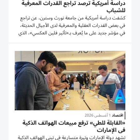
دراسة أمريكية ترصد تراجع القدرات المعرفية
للشباب
كشفت دراسة أمريكية من جامعة نورث وسترن، عن تراجع
في بعض القدرات العقلية والمعرفية لدى الأجيال الحديثة،
في مؤشر جديد على ما يُعرف بـ«تأثير فلين العكسي»، الذي
يشير إلى انخفاض أداء اختبارات الذكاء بعد عقود من الارتفاع
المستمر. فقد حلل الباحثون بيانات 394 ألف شخص في
الولايات...
اقتصاد
1 أغسطس 2026
«القابلة للطي» ترفع مبيعات الهواتف الذكية
في الإمارات
تشهد دولة الإمارات وتيرة متسارعة في تبني الهواتف الذكية