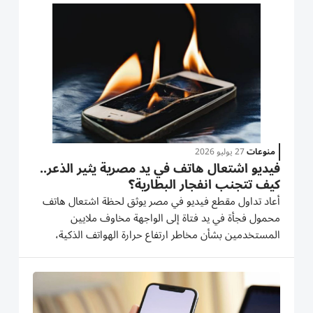
أكثر من ساعتين يومياً في تصفح هواتفهم عشوائياً من دون
هدف...
منوعات
27 يوليو 2026
فيديو اشتعال هاتف في يد مصرية يثير الذعر..
كيف تتجنب انفجار البطارية؟
أعاد تداول مقطع فيديو في مصر يوثق لحظة اشتعال هاتف
محمول فجأة في يد فتاة إلى الواجهة مخاوف ملايين
المستخدمين بشأن مخاطر ارتفاع حرارة الهواتف الذكية،
خاصة مع موجات الحر الشديدة. فيديو يعيد مخاوف اشتعال
الهواتف تداول مستخدمون في مصر خلال الساعات الماضية
مقطع فيديو يعود إلى...