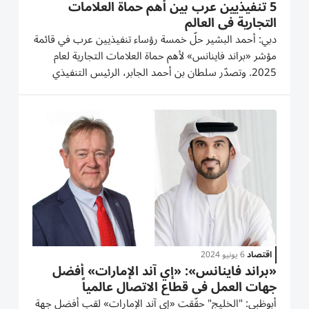
5 تنفيذيين عرب بين أهم حماة العلامات
التجارية في العالم
دبي: أحمد البشير حلّ خمسة رؤساء تنفيذيين عرب في قائمة
مؤشر «براند فاينانس» لأهم حماة العلامات التجارية لعام
2025. وتصدّر سلطان بن أحمد الجابر، الرئيس التنفيذي
لشركة بترول أبوظبي الوطنية «أدنوك»، الرؤساء التنفيذيين
في منطقة الشرق الأوسط وإفريقيا، حيث ارتقى من المرتبة
الـ 23...
اقتصاد
6 يونيو 2024
«براند فاينانس»: «إي آند الإمارات» أفضل
جهات العمل في قطاع الاتصال عالمياً
أبوظبي: "الخليج" حقّقت «إي آند الإمارات» لقب أفضل جهة