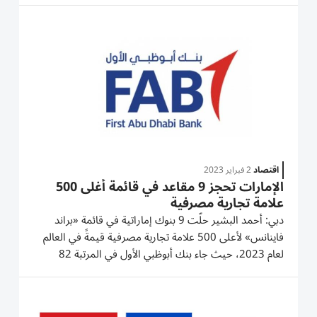
بلغت قيمة علامتها التجارية 22.4 مليار دولار، وجاءت شركة
«يلي»...
اقتصاد
2 فبراير 2023
الإمارات تحجز 9 مقاعد في قائمة أغلى 500
علامة تجارية مصرفية
دبي: أحمد البشير حلّت 9 بنوك إماراتية في قائمة «براند
فاينانس» لأعلى 500 علامة تجارية مصرفية قيمةً في العالم
لعام 2023، حيث جاء بنك أبوظبي الأول في المرتبة 82
عالمياً بقيمة سوقية بلغت 3.94 مليار دولار وحصل على
تصنيف AA-، كما جاء بنك الإمارات دبي الوطني في المركز
83 عالمياً بقيمة سوقية...