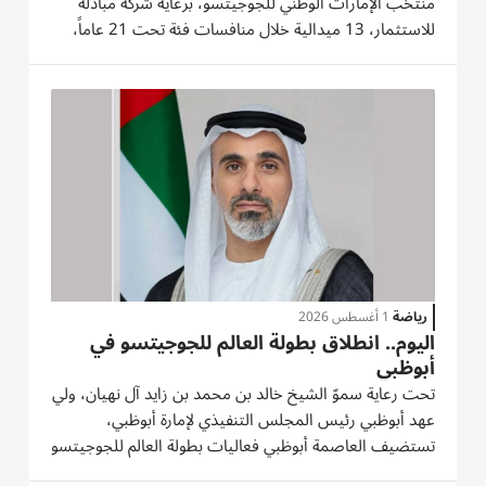
منتخب الإمارات الوطني للجوجيتسو، برعاية شركة مبادلة
للاستثمار، 13 ميدالية خلال منافسات فئة تحت 21 عاماً،
التي أقيمت، أمس الأحد، في مبادلة أرينا، ضمن بطولة العالم
للجوجيتسو 2026. وكان منتخبنا دشن منافسات اليوم الأول،
أمس الأول...
رياضة
1 أغسطس 2026
اليوم.. انطلاق بطولة العالم للجوجيتسو في
أبوظبي
تحت رعاية سموّ الشيخ خالد بن محمد بن زايد آل نهيان، ولي
عهد أبوظبي رئيس المجلس التنفيذي لإمارة أبوظبي،
تستضيف العاصمة أبوظبي فعاليات بطولة العالم للجوجيتسو
2026، حتى 9 أغسطس المقبل في «مبادلة أرينا». يأتي