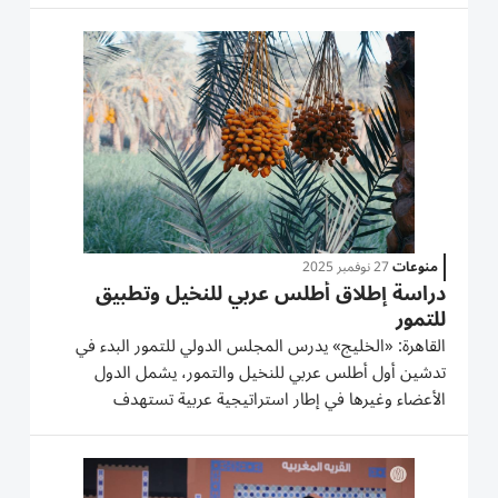
وتوفر المنصة الإلكترونية مجموعة متكاملة من منتجات
المجلس، بما يشمل...
منوعات
27 نوفمبر 2025
دراسة إطلاق أطلس عربي للنخيل وتطبيق
للتمور
القاهرة: «الخليج» يدرس المجلس الدولي للتمور البدء في
تدشين أول أطلس عربي للنخيل والتمور، يشمل الدول
الأعضاء وغيرها في إطار استراتيجية عربية تستهدف
الاستفادة من تقنيات الذكاء الاصطناعي في تنمية زراعة
التمور بالمنطقة العربية. وتأسس المجلس الذي يستهدف
تعزيز التعاون العربي...