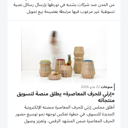
من المدن ضد شركات يشتبه في تورطها بإرسال رسائل نصية
تسويقية غير مرغوب فيها مرتبطة بفضيحة بيع تمويل
سيارات بطريقة مضللة. شملت الحملة تفتيش مقار ومنازل
مرتبطة بخمس شركات في لندن وليفربول وبولتون وبيرنلي
وسوانزي، حيث صادرت...
منوعات
22 مايو 2026
«إرثي للحرف المعاصرة» يطلق منصة لتسويق
منتجاته
أطلق مجلس إرثي للحرف المعاصرة منصته الإلكترونية
الجديدة للتسوق، في خطوة تعكس توجهه نحو توسيع حضور
الحرف المعاصرة ضمن المشهد الرقمي، وتعزيز وصول
منتجاته وشراكاته الإبداعية إلى جمهور أوسع محلياً وعالمياً.