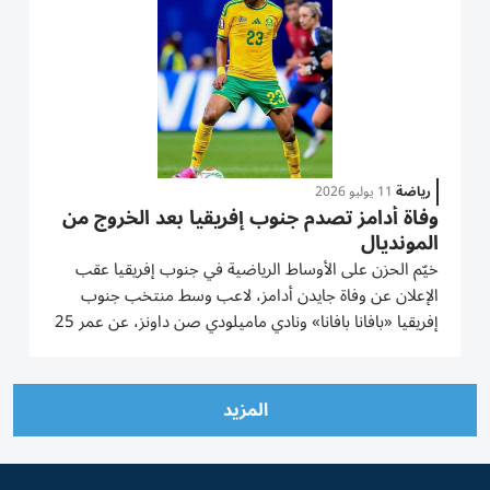
رياضة
11 يوليو 2026
وفاة أدامز تصدم جنوب إفريقيا بعد الخروج من
المونديال
خيّم الحزن على الأوساط الرياضية في جنوب إفريقيا عقب
الإعلان عن وفاة جايدن أدامز، لاعب وسط منتخب جنوب
إفريقيا «بافانا بافانا» ونادي ماميلودي صن داونز، عن عمر 25
عاماً، وذلك بعد أيام قليلة من مشاركته مع منتخب بلاده في
نهائيات كأس العالم 2026. وذكرت شبكة «سوكر لادوما»
الجنوب...
المزيد