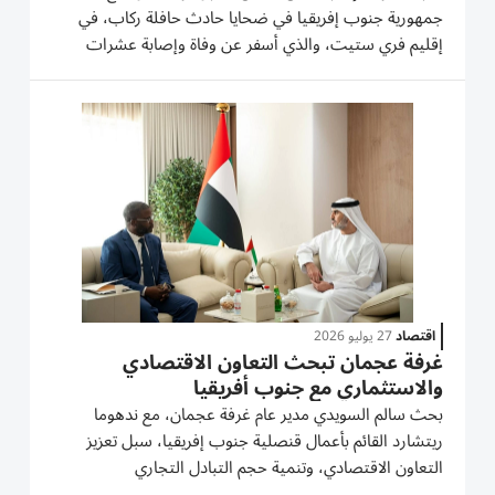
جمهورية جنوب إفريقيا في ضحايا حادث حافلة ركاب، في
إقليم فري ستيت، والذي أسفر عن وفاة وإصابة عشرات
الأشخاص. وأعربت وزارة الخارجية، في بيان لها، عن خالص
تعازيها ومواساتها لأسر وذوي الضحايا، ولجمهورية جنوب
إفريقيا وشعبها الصديق...
اقتصاد
27 يوليو 2026
غرفة عجمان تبحث التعاون الاقتصادي
والاستثماري مع جنوب أفريقيا
بحث سالم السويدي مدير عام غرفة عجمان، مع ندهوما
ريتشارد القائم بأعمال قنصلية جنوب إفريقيا، سبل تعزيز
التعاون الاقتصادي، وتنمية حجم التبادل التجاري
والاستثمارات، واستكشاف فرص التعاون في قطاعات