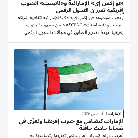
«يو إكس إي» الإماراتية و«ناسِنت» الجنوب
إفريقية تعززان التحول الرقمي
وقّعت مجموعة «يو إكس إي» UXE الإماراتية اتفاقية شراكة
مع مجموعة «ناسِنت» NASCENT من جمهورية جنوب
إفريقيا، بهدف تعزيز التعاون في مجالات التحول الرقمي
والابتكار والحلول الأمنية المتقدمة والمدن الذكية والتنقل
الذكي، واستكشاف فرص استثمارية وتقنية مشتركة تدعم
التنمية المستدامة...
الإمارات
1 أغسطس 2026
الإمارات تتضامن مع جنوب إفريقيا وتعزّي في
ضحايا حادث حافلة
أعربت دولة الإمارات عن خالص تعازيها وتضامنها مع