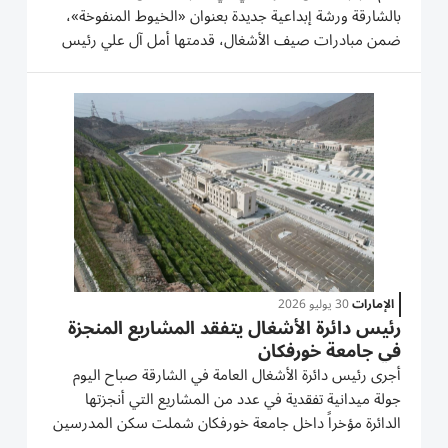
بالشارقة ورشة إبداعية جديدة بعنوان «الخيوط المنفوخة»،
ضمن مبادرات صيف الأشغال، قدمتها أمل آل علي رئيس
قسم العلاقات العامة بالدائرة، وهي تجربة فنية مبتكرة تهدف
إلى تعريف المشاركين بفن التشكيل باستخدام الخيوط
المنتفخة عبر...
الإمارات
30 يوليو 2026
رئيس دائرة الأشغال يتفقد المشاريع المنجزة
في جامعة خورفكان
أجرى رئيس دائرة الأشغال العامة في الشارقة صباح اليوم
جولة ميدانية تفقدية في عدد من المشاريع التي أنجزتها
الدائرة مؤخراً داخل جامعة خورفكان شملت سكن المدرسين
وسكن الطلاب والطالبات ومنطقة الملاعب الرياضية، وأعمال