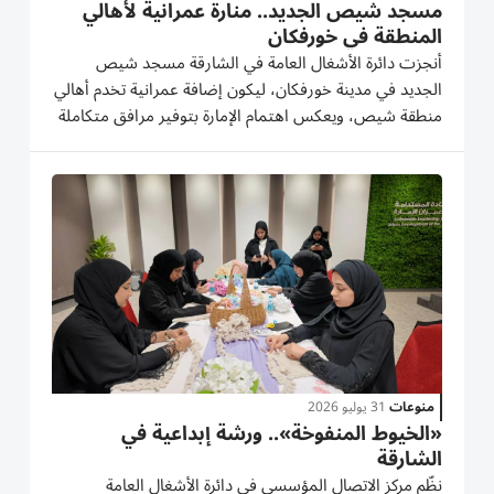
مسجد شيص الجديد.. منارة عمرانية لأهالي
المنطقة في خورفكان
أنجزت دائرة الأشغال العامة في الشارقة مسجد شيص
الجديد في مدينة خورفكان، ليكون إضافة عمرانية تخدم أهالي
منطقة شيص، ويعكس اهتمام الإمارة بتوفير مرافق متكاملة
تراعي الطابع التراثي والاحتياجات المجتمعية. ويأتي المسجد
بسعة 100 مصلّ، بواقع 75 للرجال و25 للنساء، وبطابق
أرضي واحد...
منوعات
31 يوليو 2026
«الخيوط المنفوخة».. ورشة إبداعية في
الشارقة
نظّم مركز الاتصال المؤسسي في دائرة الأشغال العامة