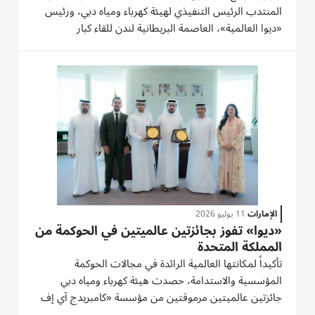
المنتدب الرئيس التنفيذي لهيئة كهرباء ومياه دبي، ورئيس
«ديوا العالمية»، العاصمة البريطانية لندن للقاء كبار
المسؤولين في كل من بنك «آي إن جي» ING، وشركة
أكتيس (Actis). وتأتي هذه الزيارة في إطار استراتيجية «ديوا
العالمية»،...
الإمارات
11 يوليو 2026
«ديوا» تفوز بجائزتين عالميتين في الحوكمة من
المملكة المتحدة
تأكيداً لمكانتها العالمية الرائدة في مجالات الحوكمة
المؤسسية والاستدامة، حصدت هيئة كهرباء ومياه دبي
جائزتين عالميتين مرموقتين من مؤسسة «كامبريدج آي إف
إيه» في المملكة المتحدة، وهما: جائزة أفضل إطار للحوكمة