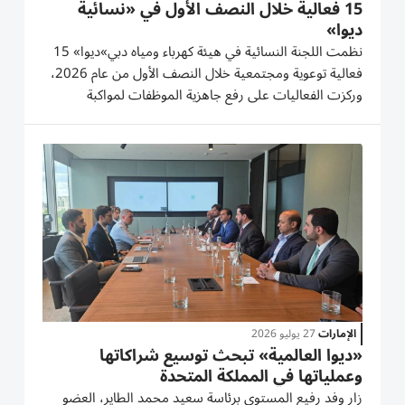
15 فعالية خلال النصف الأول في «نسائية
ديوا»
نظمت اللجنة النسائية في هيئة كهرباء ومياه دبي»ديوا» 15
فعالية توعوية ومجتمعية خلال النصف الأول من عام 2026،
وركزت الفعاليات على رفع جاهزية الموظفات لمواكبة
التحديات المتغيرة والمتسارعة، وتنمية مهاراتهن في مجال
التواصل والعمل الجماعي، وتعزيز التكامل بين دور الموظفة
في مكان...
الإمارات
27 يوليو 2026
«ديوا العالمية» تبحث توسيع شراكاتها
وعملياتها في المملكة المتحدة
زار وفد رفيع المستوى برئاسة سعيد محمد الطاير، العضو