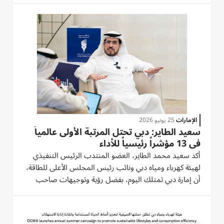
المؤسسية لعام 2026، وجائزة التميز في الحوكمة البيئية
والاجتماعية...
الإمارات
25 يونيو 2026
سعيد الطاير: دبي تحتل المرتبة الأولى عالمياً
في 13 مؤشراً رئيسياً للأداء
أكد سعيد محمد الطاير، العضو المنتدب الرئيس التنفيذي
لهيئة كهرباء ومياه دبي ونائب رئيس المجلس الأعلى للطاقة،
أن إمارة دبي تمتلك اليوم، بفضل رؤية وتوجيهات صاحب
السموّ الشيخ محمد بن راشد آل مكتوم، نائب رئيس الدولة
رئيس مجلس الوزراء حاكم دبي، "رعاه الله"، أقوى بنية
تحتية...