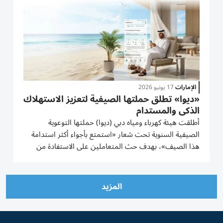
الإمارات
17 يونيو 2026
«ديوا» تطلق حملتها الصيفية لتعزيز الاستهلاك
الذكي والمستدام
أطلقت هيئة كهرباء ومياه دبي (ديوا) حملتها التوعوية
الصيفية السنوية تحت شعار «استمتع بأجواء أكثر استدامة
هذا الصيف»، بهدف حث المتعاملين على الاستفادة من
السبل التي توفرها الهيئة لتمكينهم من إدارة استهلاك
الكهرباء والمياه بذكاء وكفاءة، خلال أشهر الصيف، وتسليط
الضوء على...
المزيد