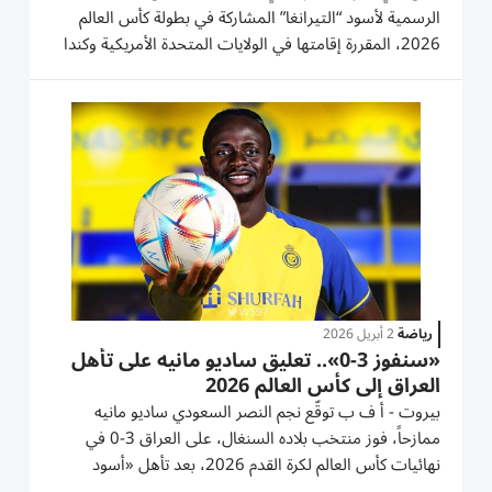
الرسمية لأسود “التيرانغا” المشاركة في بطولة كأس العالم
2026، المقررة إقامتها في الولايات المتحدة الأمريكية وكندا
والمكسيك خلال الفترة من 11 يونيو حتى 19 يوليو المقبلين.
وشهدت القائمة حضور ثلاثة من أبرز نجوم دوري روشن...
رياضة
2 أبريل 2026
«سنفوز 3-0».. تعليق ساديو مانيه على تأهل
العراق إلى كأس العالم 2026
بيروت - أ ف ب توقّع نجم النصر السعودي ساديو مانيه
ممازحاً، فوز منتخب بلاده السنغال، على العراق 3-0 في
نهائيات كأس العالم لكرة القدم 2026، بعد تأهل «أسود
الرافدين» عبر الملحق القاري. وتأهل العراق إلى مونديال