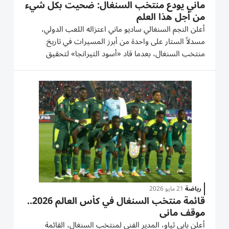
ماني يودع منتخب السنغال: ضحيت بكل شيء
من أجل هذا العلم
أعلن النجم السنغالي ساديو ماني اعتزاله اللعب الدولي،
مسدلاً الستار على واحدة من أبرز المسيرات في تاريخ
منتخب السنغال، بعدما قاد «أسود التيرانجا» لتحقيق
إنجازات تاريخية على المستويين القاري والعالمي. ووجّه ماني
رسالة مؤثرة إلى الشعب السنغالي، أكد فيها أن تمثيل
المنتخب كان...
رياضة
21 مايو 2026
قائمة منتخب السنغال في كأس العالم 2026..
موقف ماني
أعلن بابي ثياو، المدير الفني لمنتخب السنغال، القائمة