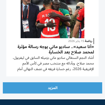
رياضة
15 يناير 2026
«أنا سعيد».. ساديو ماني يوجه رسالة مؤثرة
لمحمد صلاح بعد الخسارة
أشاد النجم السنغالي ساديو ماني بزميله السابق في ليفربول،
محمد صلاح، وبأدائه مع منتخب مصر في كأس الأمم
الإفريقية 2026، رغم خسارة فريقه في نصف النهائي أمام
السنغال 0-1. وسجل ماني الهدف الحاسم الذي منح منتخب
بلاده بطاقة التأهل إلى المباراة النهائية أمام المغرب المضيف
يوم الأحد....
المزيد