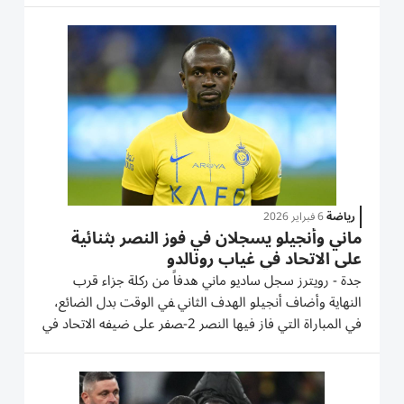
2026، بعد غياب منذ 1986، عقب الفوز على بوليفيا 2-1
في مدينة مونتيري المكسيكية...
رياضة
6 فبراير 2026
ماني وأنجيلو يسجلان في فوز النصر بثنائية
على الاتحاد في غياب رونالدو
جدة - رويترز سجل ساديو ماني هدفاً من ركلة جزاء قرب
النهاية وأضاف أنجيلو الهدف الثاني ‍في ‌الوقت بدل الضائع،
في المباراة التي ⁠فاز فيها النصر 2-‍صفر على ضيفه الاتحاد في
الدوري السعودي لكرة القدم للمحترفين، بينما استمر ‍غياب
كريستيانو رونالدو عن صفوف صاحب الأرض ‍اليوم...