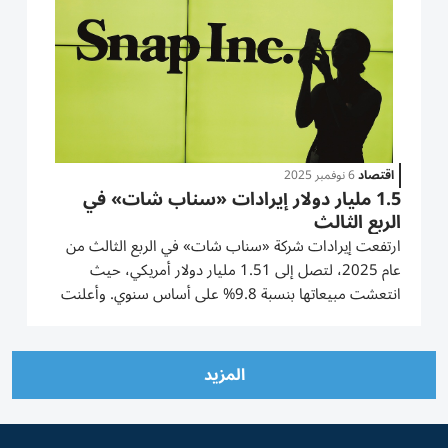
اقتصاد
6 نوفمبر 2025
1.5 مليار دولار إيرادات «سناب شات» في
الربع الثالث
ارتفعت إيرادات شركة «سناب شات» في الربع الثالث من
عام 2025، لتصل إلى 1.51 مليار دولار أمريكي، حيث
انتعشت مبيعاتها بنسبة 9.8% على أساس سنوي. وأعلنت
الشركة أن شركة «بيربلكسيتي إيه أي» سوف تدفع لشركة
التواصل الاجتماعي 400 مليون دولار على مدار عام واحد
لدمج ميزات البحث الخاصة بشركة...
المزيد