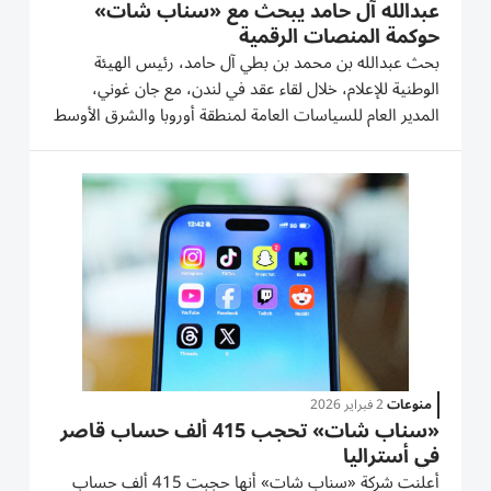
عبدالله آل حامد يبحث مع «سناب شات»
حوكمة المنصات الرقمية
بحث عبدالله بن محمد بن بطي آل حامد، رئيس الهيئة
الوطنية للإعلام، خلال لقاء عقد في لندن، مع جان غوني،
المدير العام للسياسات العامة لمنطقة أوروبا والشرق الأوسط
وإفريقيا في شركة «سناب شات»، سبل تعزيز التعاون في
مجالات السلامة الرقمية، وحوكمة المنصات، وتطوير بيئة
إعلامية...
منوعات
2 فبراير 2026
«سناب شات» تحجب 415 ألف حساب قاصر
في أستراليا
أعلنت شركة «سناب شات» أنها حجبت 415 ألف حساب