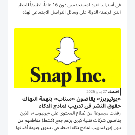
في أستراليا تعود لمستخدمين دون 16 عاماً، تطبيقاً للحظر
الذي فرضته الدولة على وسائل التواصل الاجتماعي لهذه
الفئة العمرية، لكنها حذّرت من أن بعض القاصرين قد يلتفّون
على تقنيات التحقق من العمر. ودعت المنصة السلطات
الأسترالية إلى...
اقتصاد
27 يناير 2026
«يوتيوبرز» يقاضون «سناب» بتهمة انتهاك
حقوق النشر في تدريب نماذج الذكاء
الاصطناعي
رفعَت مجموعة من صُنّاع المحتوى على «يوتيوب»، الذين
يقاضون شركات تقنية كبرى بزعم جمع (كشط) مقاطعهم من
دون إذن لتدريب نماذج ذكاء اصطناعي، دعوى جديدة أضافوا
فيها شركة «سناب» إلى قائمة المدّعى عليهم. ويزعم