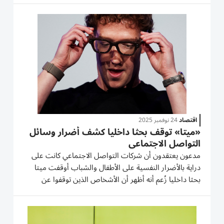
المدّعون -وهم منشئو محتوى يقفون خلف ثلاث قنوات على
يوتيوب يبلغ مجموع...
اقتصاد
24 نوفمبر 2025
«ميتا» توقف بحثا داخليا كشف أضرار وسائل
التواصل الاجتماعي
مدعون يعتقدون أن شركات التواصل الاجتماعي كانت على
دراية بالأضرار النفسية على الأطفال والشباب أوقفت ميتا
بحثا داخليا زُعم أنه أظهر أن الأشخاص الذين توقفوا عن
استخدام فيسبوك أصبحوا أقل اكتئابا وقلقا، وفقًا لملف
قانوني صدر يوم الجمعة. وزُعم أن عملاق التواصل الاجتماعي
أطلق...