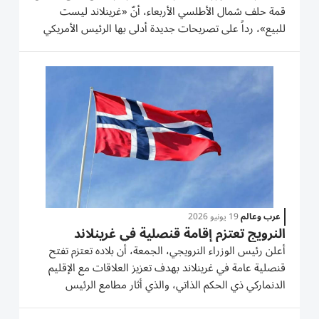
قمة حلف شمال الأطلسي الأربعاء، أنّ «غرينلاند ليست
للبيع»، رداً على تصريحات جديدة أدلى بها الرئيس الأمريكي
دونالد ترامب. وقالت فريدريكسن للصحفيين «استمعتُ إلى
الرئيس الأمريكي أمس، وأعتقد أن موقف الولايات المتحدة
واضح...
عرب وعالم
19 يونيو 2026
النرويج تعتزم إقامة قنصلية في غرينلاند
أعلن رئيس الوزراء النرويجي، الجمعة، أن بلاده تعتزم تفتح
قنصلية عامة في غرينلاند بهدف تعزيز العلاقات مع الإقليم
الدنماركي ذي الحكم الذاتي، والذي أثار مطامع الرئيس
الأمريكي دونالد ترامب. وقال يوناس غار ستور خلال مؤتمره