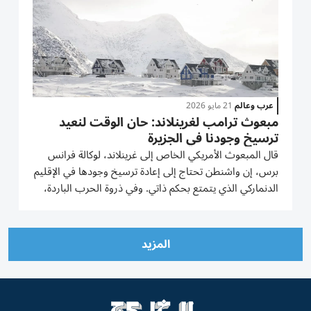
عرب وعالم
21 مايو 2026
مبعوث ترامب لغرينلاند: حان الوقت لنعيد
ترسيخ وجودنا في الجزيرة
قال المبعوث الأمريكي الخاص إلى غرينلاند، لوكالة فرانس
برس، إن واشنطن تحتاج إلى إعادة ترسيخ وجودها في الإقليم
الدنماركي الذي يتمتع بحكم ذاتي. وفي ذروة الحرب الباردة،
كان لدى واشنطن 17 منشأة عسكرية في غرينلاند، لكنها
أغلقتها مع الوقت، ولم يتبق لديها إلا منشأة واحدة فقط،
هي...
المزيد