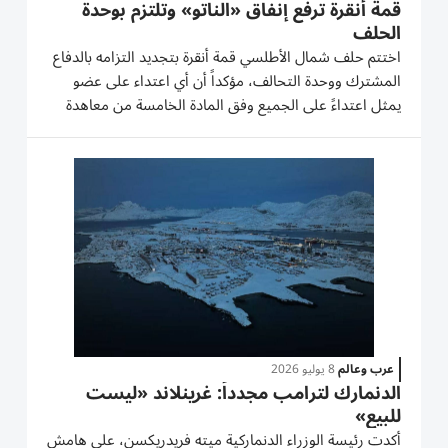
قمة أنقرة ترفع إنفاق «الناتو» وتلتزم بوحدة
الحلف
اختتم حلف شمال الأطلسي قمة أنقرة بتجديد التزامه بالدفاع
المشترك ووحدة التحالف، مؤكداً أن أي اعتداء على عضو
يمثل اعتداءً على الجميع وفق المادة الخامسة من معاهدة
الحلف. وطغت على أعمال القمة خلافات الرئيس الأمريكي
دونالد ترامب مع عدد من الحلفاء بشأن غرينلاند وإيران
والإنفاق...
عرب وعالم
8 يوليو 2026
الدنمارك لترامب مجدداً: غرينلاند «ليست
للبيع»
أكدت رئيسة الوزراء الدنماركية ميته فريدريكسن، على هامش