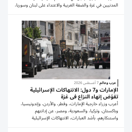
المدنيين في غزة والضفة الغربية والاعتداء على لبنان وسوريا،
مؤكداً أن هذا النهج يوسع دائرة المواجهة ويهدّد أمن المنطقة
واستقرارها. وشدّد فهمي، في بيان، على ضرورة وقف...
عرب وعالم
7 أغسطس 2026
الإمارات و7 دول: الانتهاكات الإسرائيلية
تقوّض إنهاء النزاع في غزة
أعرب وزراء خارجية الإمارات، وقطر، والأردن، وإندونيسيا،
وباكستان، وتركيا، والسعودية، ومصر، عن إدانتهم
واستنكارهم، بأشد العبارات، الانتهاكات الإسرائيلية
المتواصلة في قطاع غزة، ولاسيما استهداف المرافق