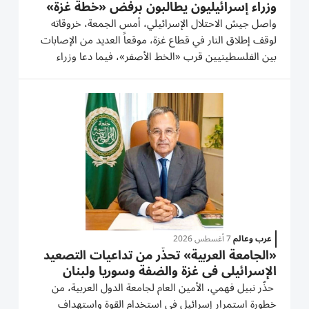
وزراء إسرائيليون يطالبون برفض «خطة غزة»
واصل جيش الاحتلال الإسرائيلي، أمس الجمعة، خروقاته
لوقف إطلاق النار في قطاع غزة، موقعاً العديد من الإصابات
بين الفلسطينيين قرب «الخط الأصفر»، فيما دعا وزراء
إسرائيليون لعمليات عسكرية بغزة ولرفض خطة الرئيس
الأمريكي دونالد ترامب، كما اعتبر رئيس رئيس «الشاباك»
موافقة حركة...
عرب وعالم
7 أغسطس 2026
«الجامعة العربية» تحذّر من تداعيات التصعيد
الإسرائيلي في غزة والضفة وسوريا ولبنان
حذّر نبيل فهمي، الأمين العام لجامعة الدول العربية، من
خطورة استمرار إسرائيل في استخدام القوة واستهداف