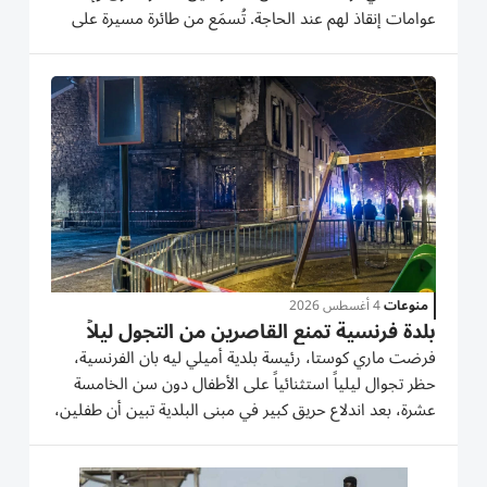
عوامات إنقاذ لهم عند الحاجة. تُسمَع من طائرة مسيرة على
بُعد خطوات من شاطئ فالراس بلاج في جنوب فرنسا عبارة
«إذا كنتم في خطر، فسنُلقي لكم عوامة إنقاذ». وخلال شهرين
ونصف...
منوعات
4 أغسطس 2026
بلدة فرنسية تمنع القاصرين من التجول ليلاً
فرضت ماري كوستا، رئيسة بلدية أميلي ليه بان الفرنسية،
حظر تجوال ليلياً استثنائياً على الأطفال دون سن الخامسة
عشرة، بعد اندلاع حريق كبير في مبنى البلدية تبين أن طفلين،
يبلغان من العمر 10 و13 عاماً، يقفان وراءه. وبموجب القرار،
يمنع القاصرون من التواجد بمفردهم في الشوارع بين...