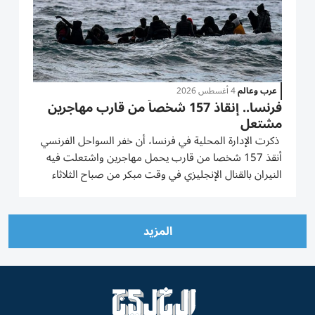
عرب وعالم
4 أغسطس 2026
فرنسا.. إنقاذ 157 شخصاً من قارب مهاجرين
مشتعل
ذكرت ‌الإدارة المحلية في فرنسا، ​⁠أن خفر ‌السواحل الفرنسي
‌أنقذ 157 شخصا من ‌قارب يحمل مهاجرين ⁠واشتعلت فيه
النيران بالقنال الإنجليزي في وقت مبكر من صباح ​الثلاثاء
بالقرب من ميناء ‌بولوني سور مير. وأضاف البيان أن ⁠ركاب
القارب تم إنقاذهم بواسطة ​ثلاث ‌سفن تابعة لخفر...
المزيد