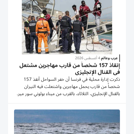
عرب وعالم
4 أغسطس 2026
إنقاذ 157 شخصاً من قارب مهاجرين مشتعل
في القنال الإنجليزي
ذكرت إدارة محلية في فرنسا أن خفر السواحل أنقذ ‌157
شخصاً من قارب يحمل مهاجرين ​واشتعلت ⁠فيه النيران
بالقنال الإنجليزي، الثلاثاء، ‌بالقرب من ميناء ‌بولوني سور مير.
وأفادت الإدارة الفرنسية المشرفة على القنال وبحر الشمال
في ‌بيان بأن ثلاث سفن تابعة لخفر السواحل ⁠أنقذت ركاب...