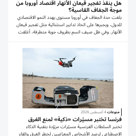
هل ينقذ تفجير قيعان الأنهار اقتصاد أوروبا من
موجة الجفاف القاسية؟
بلغت حدة الجفاف في أوروبا مستوى يهدد النمو الاقتصادي
للدول، ويجبرها على اتخاذ تدابير استثنائية مثل تفجير قيعان
الأنهار. وفي ظل صيف اتسم بظروف جوية متطرفة، أغلقت
رومانيا مؤخراً - وللمرة الأولى - مفاعلها النووي الوحيد العامل
الذي يعتمد على مياه نهر الدانوب للتبريد؛ بل إن...
منوعات
4 أغسطس 2026
فرنسا تختبر مسيّرات «ذكية» لمنع الغرق
تختبر السلطات الفرنسية مسيّرات مزوّدة بتقنية الذكاء
الاصطناعي لرصد الأشخاص المعرّضين لخطر الغرق وإلقاء