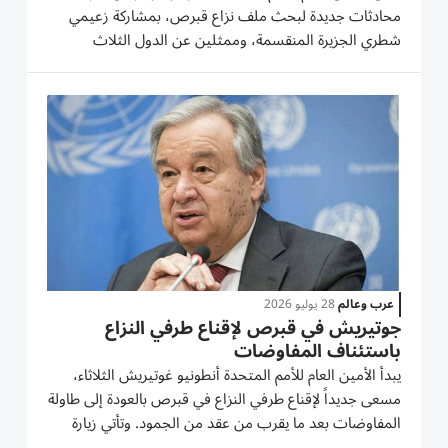
محادثات جديدة لبحث ملف نزاع قبرص، بمشاركة زعيمي
شطري الجزيرة المنقسمة، وممثلين عن الدول الثلاث
الضامنة. وقال غوتيريش: «حصلت على توافق بين الجانبين
والدول الضامنة للانتقال إلى عقد اجتماع بصيغة (5+1)،
ولكن مع تحضير...
عرب وعالم
28 يوليو 2026
جوتيريش في قبرص لإقناع طرفي النزاع
باستئناف المفاوضات
يبدأ الأمين العام للأمم المتحدة أنطونيو غوتيريش الثلاثاء،
مسعى جديداً لإقناع طرفي النزاع في قبرص بالعودة إلى طاولة
المفاوضات بعد ما يقرب من عقد من الجمود. وتأتي زيارة
غوتيريش بالأولى للجزيرة بصفته الأمين العام للأمم المتحدة،