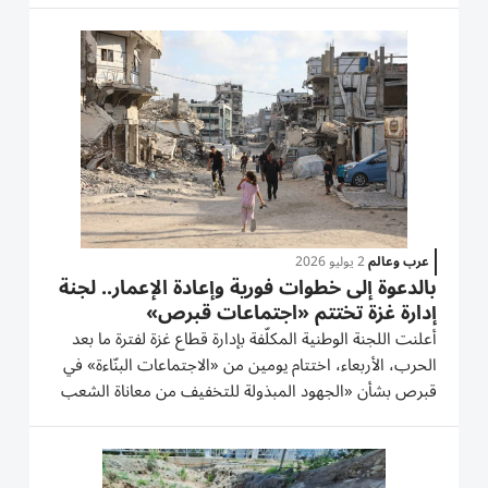
وسط مؤشرات على أن الطرفين قد يكونان مستعدين...
عرب وعالم
2 يوليو 2026
بالدعوة إلى خطوات فورية وإعادة الإعمار.. لجنة
إدارة غزة تختتم «اجتماعات قبرص»
أعلنت اللجنة الوطنية المكلّفة بإدارة قطاع غزة لفترة ما بعد
الحرب، الأربعاء، اختتام يومين من «الاجتماعات البنّاءة» في
قبرص بشأن «الجهود المبذولة للتخفيف من معاناة الشعب
الفلسطيني» و«تحسين الأوضاع على الأرض». وأفادت
اللجنة في منشور على حسابها على منصة «إكس» بأنها
عقدت...