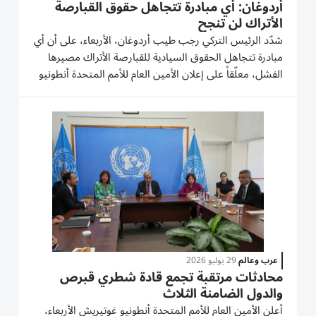
أردوغان: أي مبادرة تتجاهل حقوق القبارصة
الأتراك لن تنجح
شدّد الرئيس التركي رجب طيب أردوغان، الأربعاء، على أن أي
مبادرة تتجاهل الحقوق السيادية للقبارصة الأتراك مصيرها
الفشل، معلّقاً على إعلان الأمين العام للأمم المتحدة أنطونيو
غوتيريش خلال زيارته الجزيرة المقسّمة عن محادثات جديدة
بشأنها. وقال أردوغان إن «أي مبادرة تتجاهل...
عرب وعالم
29 يوليو 2026
محادثات مرتقبة تجمع قادة شطري قبرص
والدول الضامنة الثلاث
أعلن الأمين العام للأمم المتحدة أنطونيو غوتيريش الأربعاء،