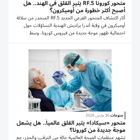
متحور كورونا RF.5 يثير القلق في الهند.. هل
أصبح أكثر خطورة من أوميكرون؟
أثار اكتشاف المتحور الفرعي الجديد RF.5 المنحدر من سلالة
أوميكرون في ولاية أندرا براديش الهندية التساؤلات حول
احتمالية ظهور موجة جديدة من فيروس كورونا، وسط
مخاوف من أن يكون أكثر عدوى أو أشد خطورة من السلالات
المنتشرة حالياً. لكن السلطات الصحية الهندية، أكدت أن
البيانات...
منوعات
30 مارس 2026
متحور «سيكادا» يثير القلق عالمياً.. هل يشعل
موجة جديدة من كورونا؟
تشهد منظمات الصحة العالمية حالة من الترقب والحذر، مع