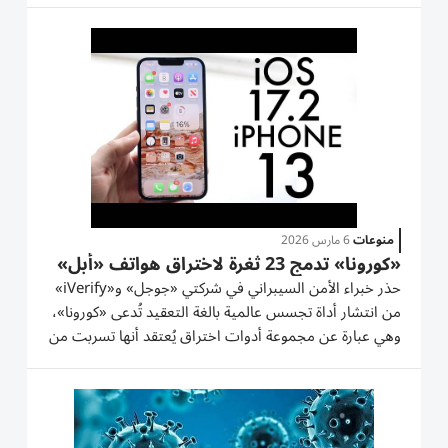
الدولية وسلاسل الإنتاج والإمداد، ‌ويشكل...
منوعات
6 مارس 2026
«كورونا» تدمج 23 ثغرة لاختراق هواتف «أبل»
حذر خبراء الأمن السيبراني في شركتي «جوجل» و«iVerify»
من انتشار أداة تجسس عالمية بالغة التعقيد تُدعى «كورونا»،
وهي عبارة عن مجموعة أدوات اختراق يُعتقد أنها تسربت من
ترسانة سيبرانية حكومية لتصل إلى عصابات إجرامية دولية،
مهددةً ملايين الهواتف من نوع «آيفون». وكشفت مجموعة
تحليل...