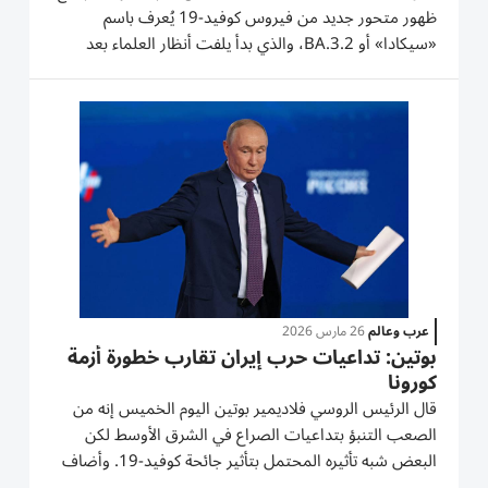
ظهور متحور جديد من فيروس كوفيد-19 يُعرف باسم
«سيكادا» أو BA.3.2، والذي بدأ يلفت أنظار العلماء بعد
انتشاره في عشرات الدول، وسط مخاوف من قدرته على
تفادي جزء من المناعة المكتسبة وإعادة إشعال موجات
العدوى. يأتي هذا التطور في وقت...
عرب وعالم
26 مارس 2026
بوتين: تداعيات حرب إيران تقارب خطورة أزمة
كورونا
قال الرئيس ​الروسي ⁠فلاديمير ‌بوتين اليوم الخميس ‌إنه من
‌الصعب التنبؤ بتداعيات ⁠الصراع في الشرق الأوسط لكن
البعض شبه تأثيره ​المحتمل بتأثير ‌جائحة كوفيد-19. وأضاف
بوتين ⁠أن الصراع يلحق أضراراً ​جسيمة ‌بالخدمات ‌اللوجستية