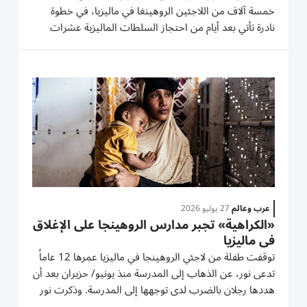
خمسة آلاف من اللاجئين الروهينغا في ماليزيا، في خطوة
نادرة تأتي بعد أيام من احتجاز السلطات الماليزية عشرات
اللاجئين. وتستضيف ماليزيا أكثر من 215 ألف لاجئ وطالب
لجوء مسجلين لدى المفوضية السامية للأمم المتحدة
لشؤون...
عرب وعالم
27 يوليو 2026
«الكراهية» تجبر مدارس الروهينجا على الإغلاق
في ماليزيا
توقفت طفلة من لاجئي الروهينجا في ماليزيا عمرها 12 عاماً
تدعى نور، عن الذهاب إلى المدرسة منذ يونيو/ حزيران ‌بعد أن
هددها رجلان بالضرب لدى توجهها إلى المدرسة. وذكرت نور
أن ​الرجلين وجها ⁠لها سؤالين قائلين: «لماذا تريدين الذهاب