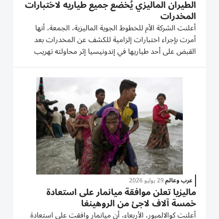
الطيران الماليزي يُخضع جميع طياريه لاختبارات
المخدرات
أعلنت الشركة الأم للخطوط الجوية الماليزية، الجمعة، أنها
أمرت بإجراء اختبارات إلزامية للكشف عن المخدرات بعد
القبض على أحد طياريها في إندونيسيا إثر محاولته تهريب
حبوب مخدرة، بعدما جاءت نتيجة اختباره إيجابية لمزيج من
المخدرات. وألقت السلطات الإندونيسية القبض على
الطيار...
عرب وعالم
29 يوليو 2026
ماليزيا تعلن موافقة ميانمار على استعادة
خمسة آلاف لاجئ من الروهينغا
أعلنت كوالالمبور، الأربعاء، أن ميانمار وافقت على استعادة