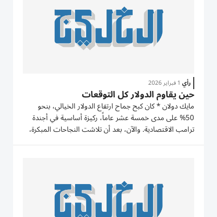
رأي
1 فبراير 2026
حين يقاوم الدولار كل التوقعات
مايك دولان * كان كبح جماح ارتفاع الدولار الخيالي، بنحو
50% على مدى خمسة عشر عاماً، ركيزة أساسية في أجندة
ترامب الاقتصادية. والآن، بعد أن تلاشت النجاحات المبكرة،
يبدو أن هذا المسار فقد زخمه. وتُرجح الأسواق أن يكون
انخفاض العام الماضي، بنسبة 7%، هو النهاية. ومع توجه
الرئيس...