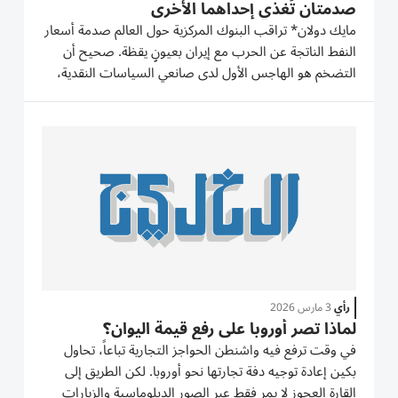
صدمتان تُغذي إحداهما الأخرى
مايك دولان* تراقب البنوك المركزية حول العالم صدمة أسعار
النفط الناتجة عن الحرب مع إيران بعيونٍ يقظة. صحيح أن
التضخم هو الهاجس الأول لدى صانعي السياسات النقدية،
لكنه ليس الوحيد. فالسيناريو الأسوأ لدى بعض كبار
المسؤولين يتمثل في أن يتحول الارتفاع الحاد في أسعار
الخام إلى نقطة...
رأي
3 مارس 2026
لماذا تصر أوروبا على رفع قيمة اليوان؟
في وقت ترفع فيه واشنطن الحواجز التجارية تباعاً، تحاول
بكين إعادة توجيه دفة تجارتها نحو أوروبا. لكن الطريق إلى
القارة العجوز لا يمر فقط عبر الصور الدبلوماسية والزيارات