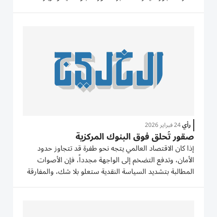
الرسمية، بل عبر مطلب أوروبي واضح: اتركوا اليوان يرتفع
مقابل اليورو، لتكون المنافسة عادلة. مؤخراً، حطّ...
رأي
24 فبراير 2026
صقور تُحلق فوق البنوك المركزية
إذا كان الاقتصاد العالمي يتجه نحو طفرة قد تتجاوز حدود
الأمان، وتدفع التضخم إلى الواجهة مجدداً، فإن الأصوات
المطالبة بتشديد السياسة النقدية ستعلو بلا شك، والمفارقة
أن هذا التحول المحتمل يأتي في لحظة حساسة، حيث
تتزامن احتمالات تغيير القيادة في أكبر مصرفين مركزيين في
العالم:...