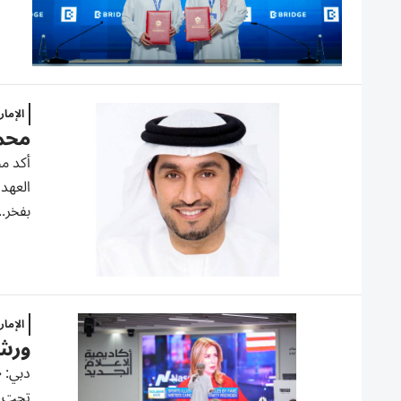
الإما
محمد
أكد مح
العهد 
بفخر..
الإما
ورشة
دبي: «
تحت عن