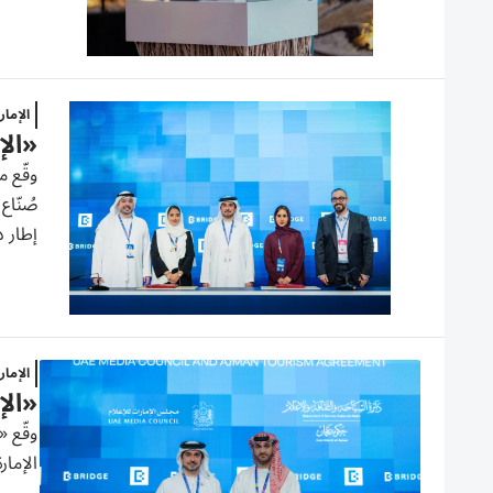
الإما
«الإ
صُنّا
إطار د
الإما
«الإ
وقّع «
الإمار